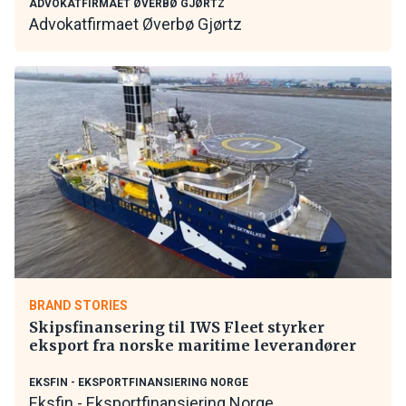
ADVOKATFIRMAET ØVERBØ GJØRTZ
Advokatfirmaet Øverbø Gjørtz
BRAND STORIES
Skipsfinansering til IWS Fleet styrker
eksport fra norske maritime leverandører
EKSFIN - EKSPORTFINANSIERING NORGE
Eksfin - Eksportfinansiering Norge