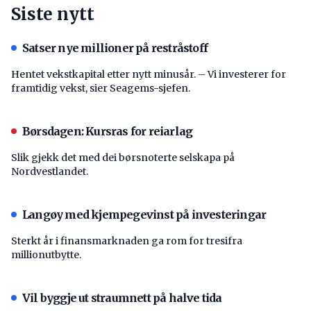
Siste nytt
Satser nye millioner på restråstoff
Hentet vekstkapital etter nytt minusår. – Vi investerer for
framtidig vekst, sier Seagems-sjefen.
Børsdagen: Kursras for reiarlag
Slik gjekk det med dei børsnoterte selskapa på
Nordvestlandet.
Langøy med kjempegevinst på investeringar
Sterkt år i finansmarknaden ga rom for tresifra
millionutbytte.
Vil byggje ut straumnett på halve tida