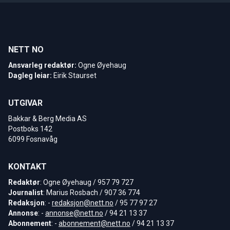
NETT NO
Ansvarleg redaktør:
Ogne Øyehaug
Dagleg leiar:
Eirik Staurset
UTGIVAR
Bakkar & Berg Media AS
Postboks 142
6099 Fosnavåg
KONTAKT
Redaktør
: Ogne Øyehaug / 957 79 727
Journalist
: Marius Rosbach / 907 36 774
Redaksjon
: -
redaksjon@nett.no
/ 95 77 97 27
Annonse
: -
annonse@nett.no
/ 94 21 13 37
Abonnement
: -
abonnement@nett.no
/ 94 21 13 37