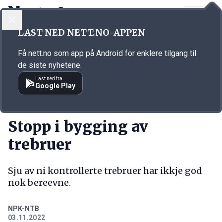
LOGG INN
MENY
Annonsørinnhold
LAST NED NETT.NO-APPEN
Link for annonse
Få nett.no som app på Android for enklere tilgang til
de siste nyhetene.
Last ned fra
Google Play
KORT FORTALT
Stopp i bygging av
trebruer
Sju av ni kontrollerte trebruer har ikkje god
nok bereevne.
NPK-NTB
03.11.2022