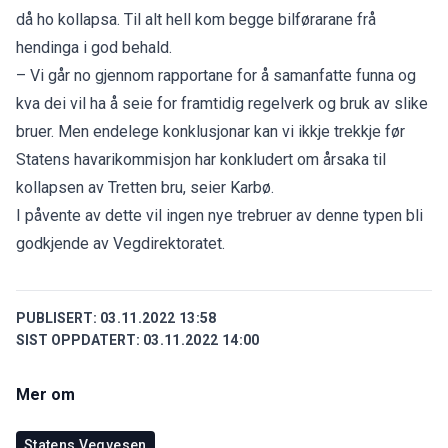
då ho kollapsa. Til alt hell kom begge bilførarane frå
hendinga i god behald.
– Vi går no gjennom rapportane for å samanfatte funna og
kva dei vil ha å seie for framtidig regelverk og bruk av slike
bruer. Men endelege konklusjonar kan vi ikkje trekkje før
Statens havarikommisjon har konkludert om årsaka til
kollapsen av Tretten bru, seier Karbø.
I påvente av dette vil ingen nye trebruer av denne typen bli
godkjende av Vegdirektoratet.
PUBLISERT:
03.11.2022 13:58
SIST OPPDATERT:
03.11.2022 14:00
Mer om
Statens Vegvesen