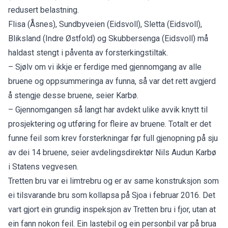
redusert belastning.
Flisa (Åsnes), Sundbyveien (Eidsvoll), Sletta (Eidsvoll),
Bliksland (Indre Østfold) og Skubbersenga (Eidsvoll) må
haldast stengt i påventa av forsterkingstiltak.
– Sjølv om vi ikkje er ferdige med gjennomgang av alle
bruene og oppsummeringa av funna, så var det rett avgjerd
å stengje desse bruene, seier Karbø.
– Gjennomgangen så langt har avdekt ulike avvik knytt til
prosjektering og utføring for fleire av bruene. Totalt er det
funne feil som krev forsterkningar før full gjenopning på sju
av dei 14 bruene, seier avdelingsdirektør Nils Audun Karbø
i Statens vegvesen.
Tretten bru var ei limtrebru og er av same konstruksjon som
ei tilsvarande bru som kollapsa på Sjoa i februar 2016. Det
vart gjort ein grundig inspeksjon av Tretten bru i fjor, utan at
ein fann nokon feil. Ein lastebil og ein personbil var på brua