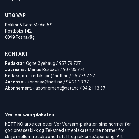
UTGIVAR
Bakkar & Berg Media AS
Postboks 142
6099 Fosnavåg
KONTAKT
Redaktør
: Ogne Øyehaug / 957 79 727
Journalist
: Marius Rosbach / 907 36 774
Redaksjon
: -
redaksjon@nett.no
/ 95 77 97 27
Annonse
: -
annonse@nett.no
/ 94 21 13 37
Abonnement
: -
abonnement@nett.no
/ 94 21 13 37
Ver varsam-plakaten
NETT NO arbeider etter Ver Varsam-plakaten sine normer for
god presseskikk og Tekstreklameplakaten sine normer for
skilje mellom redaksjonelt stoff og reklame/sponsing. Alt