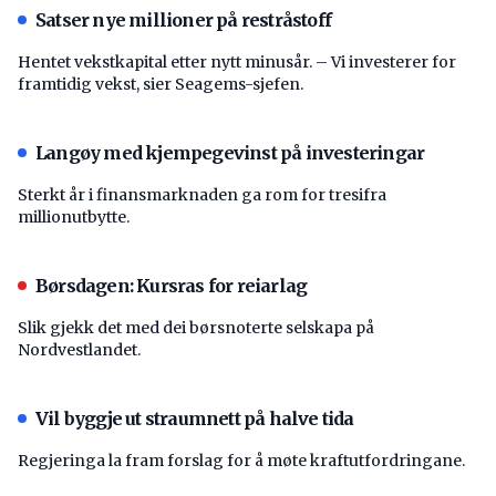
Satser nye millioner på restråstoff
Hentet vekstkapital etter nytt minusår. – Vi investerer for
framtidig vekst, sier Seagems-sjefen.
Langøy med kjempegevinst på investeringar
Sterkt år i finansmarknaden ga rom for tresifra
millionutbytte.
Børsdagen: Kursras for reiarlag
Slik gjekk det med dei børsnoterte selskapa på
Nordvestlandet.
Vil byggje ut straumnett på halve tida
Regjeringa la fram forslag for å møte kraftutfordringane.