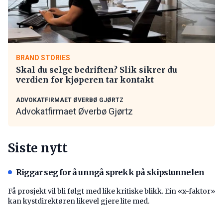
BRAND STORIES
Skal du selge bedriften? Slik sikrer du
verdien før kjøperen tar kontakt
ADVOKATFIRMAET ØVERBØ GJØRTZ
Advokatfirmaet Øverbø Gjørtz
Siste nytt
Riggar seg for å unngå sprekk på skipstunnelen
Få prosjekt vil bli følgt med like kritiske blikk. Ein «x-faktor»
kan kystdirektøren likevel gjere lite med.