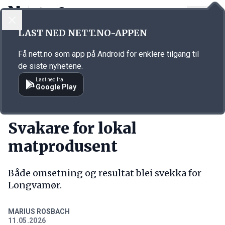
LOGG INN
MENY
Annonsørinnhold
LAST NED NETT.NO-APPEN
Link for annonse
Få nett.no som app på Android for enklere tilgang til
de siste nyhetene.
Last ned fra
Google Play
KORT FORTALT
Svakare for lokal
matprodusent
Både omsetning og resultat blei svekka for
Longvamør.
MARIUS ROSBACH
11.05.2026