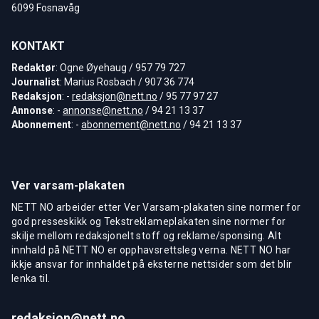
6099 Fosnavåg
KONTAKT
Redaktør
: Ogne Øyehaug / 957 79 727
Journalist
: Marius Rosbach / 907 36 774
Redaksjon
: -
redaksjon@nett.no
/ 95 77 97 27
Annonse
: -
annonse@nett.no
/ 94 21 13 37
Abonnement
: -
abonnement@nett.no
/ 94 21 13 37
Ver varsam-plakaten
NETT NO arbeider etter Ver Varsam-plakaten sine normer for
god presseskikk og Tekstreklameplakaten sine normer for
skilje mellom redaksjonelt stoff og reklame/sponsing. Alt
innhald på NETT NO er opphavsrettsleg verna. NETT NO har
ikkje ansvar for innhaldet på eksterne nettsider som det blir
lenka til.
redaksjon@nett.no