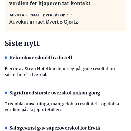
verdien før kjøperen tar kontakt
ADVOKATFIRMAET ØVERBØ GJØRTZ
Advokatfirmaet Øverbø Gjørtz
Siste nytt
Rekordoverskudd fra hotell
Eierne av Stryn Hotel kan lene seg på gode resultat for
søsterhotell i Lærdal.
Sigrid med største overskot nokon gong
Tredobla omsetninga, mangedobla resultatet - og dobla
verdien på aksjeporteføljen.
Salsgevinst gav superoverskot for Ervik