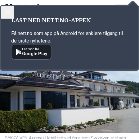
LOGG INN
MENY
Annonsørinnhold
LAST NED NETT.NO-APPEN
Link for annonse
Få nett.no som app på Android for enklere tilgang til
de siste nyhetene.
Last ned fra
Google Play
SYKKYLVEN: Aursnes Hotell rett ved ferjeleiet i Sykkylven er til sals.