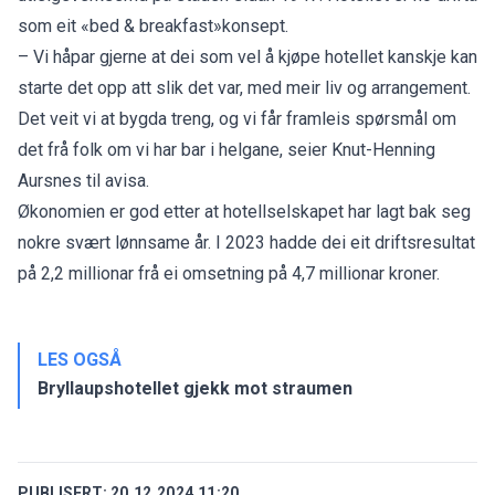
som eit «bed & breakfast»konsept.
– Vi håpar gjerne at dei som vel å kjøpe hotellet kanskje kan
starte det opp att slik det var, med meir liv og arrangement.
Det veit vi at bygda treng, og vi får framleis spørsmål om
det frå folk om vi har bar i helgane, seier Knut-Henning
Aursnes til avisa.
Økonomien er god etter at hotellselskapet har lagt bak seg
nokre svært lønnsame år. I 2023 hadde dei eit driftsresultat
på 2,2 millionar frå ei omsetning på 4,7 millionar kroner.
LES OGSÅ
Bryllaupshotellet gjekk mot straumen
PUBLISERT:
20.12.2024 11:20