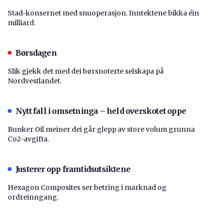
Stad-konsernet med snuoperasjon. Inntektene bikka éin
milliard.
Børsdagen
Slik gjekk det med dei børsnoterte selskapa på
Nordvestlandet.
Nytt fall i omsetninga – held overskotet oppe
Bunker Oil meiner dei går glepp av store volum grunna
Co2-avgifta.
Justerer opp framtidsutsiktene
Hexagon Composites ser betring i marknad og
ordreinngang.