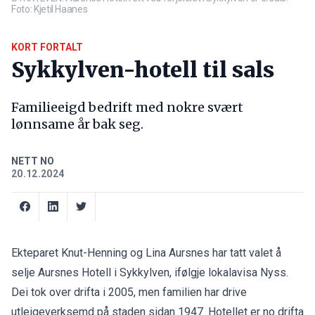
Foto: Kjetil Haanes
KORT FORTALT
Sykkylven-hotell til sals
Familieeigd bedrift med nokre svært
lønnsame år bak seg.
NETT NO
20.12.2024
Ekteparet Knut-Henning og Lina Aursnes har tatt valet å
selje Aursnes Hotell i Sykkylven, ifølgje lokalavisa
Nyss
.
Dei tok over drifta i 2005, men familien har drive
utleigeverksemd på staden sidan 1947. Hotellet er no drifta