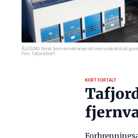
ÅLESUND: Norsk fjernvarmebransje slit med underskot på grunn av a
Foto: Tafjord Kraft
KORT FORTALT
Tafjor
fjernv
Forbrenningsavg