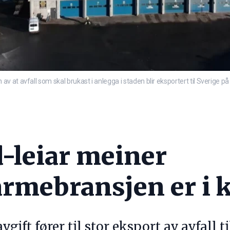
t avfall som skal brukast i anlegga i staden blir eksportert til Sverige på g
d-leiar meiner
armebransjen er i k
ift fører til stor eksport av avfall ti