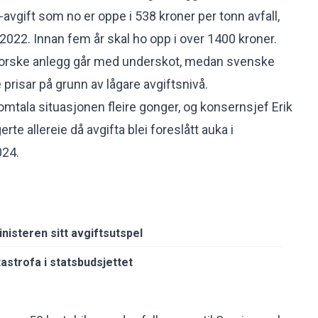
avgift som no er oppe i 538 kroner per tonn avfall,
i 2022. Innan fem år skal ho opp i over 1400 kroner.
at norske anlegg går med underskot, medan svenske
e prisar på grunn av lågare avgiftsnivå.
 omtala situasjonen fleire gonger, og
konsernsjef Erik
rte allereie då avgifta blei foreslått auka i
024.
nisteren sitt avgiftsutspel
astrofa i statsbudsjettet