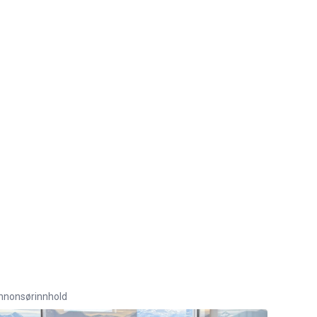
nnonsørinnhold