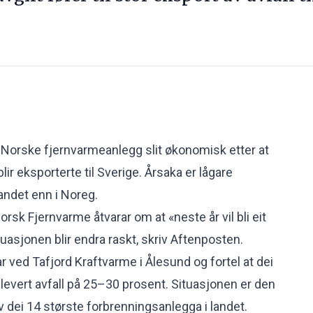
orske fjernvarmeanlegg slit økonomisk etter at
lir eksporterte til Sverige. Årsaka er lågare
landet enn i Noreg.
Norsk Fjernvarme åtvarar om at «neste år vil bli eit
uasjonen blir endra raskt,
skriv Aftenposten.
ar ved Tafjord Kraftvarme i Ålesund og fortel at dei
 levert avfall på 25–30 prosent. Situasjonen er den
v dei 14 største forbrenningsanlegga i landet.