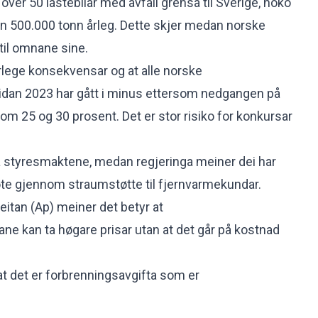
over 50 lastebilar med avfall grensa til Sverige, noko
nn 500.000 tonn årleg. Dette skjer medan norske
til omnane sine.
orlege konsekvensar og at alle norske
idan 2023 har gått i minus ettersom nedgangen på
llom 25 og 30 prosent. Det er stor risiko for konkursar
frå styresmaktene, medan regjeringa meiner dei har
e gjennom straumstøtte til fjernvarmekundar.
eitan (Ap) meiner det betyr at
e kan ta høgare prisar utan at det går på kostnad
at det er forbrenningsavgifta som er