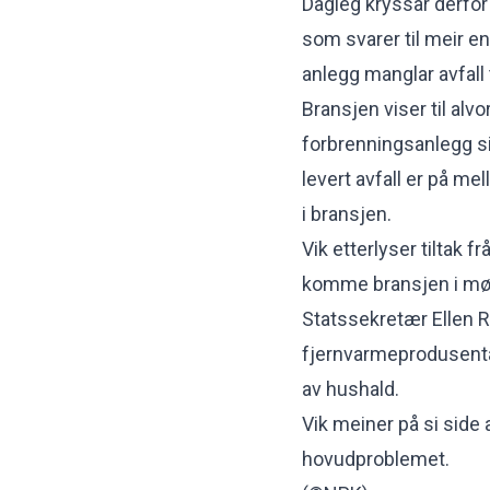
Dagleg kryssar derfor 
som svarer til meir e
anlegg manglar avfall 
Bransjen viser til alv
forbrenningsanlegg s
levert avfall er på me
i bransjen.
Vik etterlyser tiltak 
komme bransjen i møt
Statssekretær Ellen R
fjernvarmeprodusentan
av hushald.
Vik meiner på si side 
hovudproblemet.