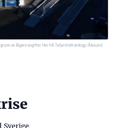
runn av lågare avgifter. Her frå Tafjord sitt anlegg i Ålesund.
rise
l Sverige.