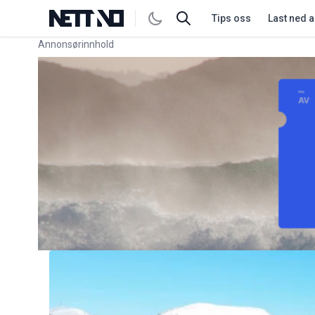
Tips oss
Last ned 
Annonsørinnhold
Link for annonse