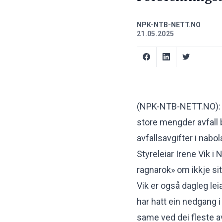
NPK-NTB-NETT.NO
21.05.2025
(NPK-NTB-NETT.NO): N
store mengder avfall b
avfallsavgifter i nabo
Styreleiar Irene Vik i 
ragnarok» om ikkje sit
Vik er også dagleg lei
har hatt ein nedgang i
same ved dei fleste a