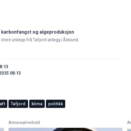
 til karbonfangst og algeproduksjon
store utslepp frå Tafjord-anlegg i Ålesund.
8:13
2025 08:13
aft
Tafjord
klima
politikk
Annonsørinnhold
A