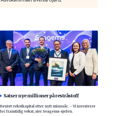
Satser nye millioner på restråstoff
Hentet vekstkapital etter nytt minusår. – Vi investerer
for framtidig vekst, sier Seagems-sjefen.