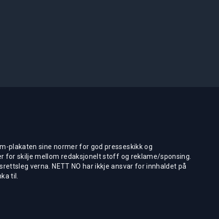
m-plakaten sine normer for god presseskikk og
 for skilje mellom redaksjonelt stoff og reklame/sponsing.
rettsleg verna. NETT NO har ikkje ansvar for innhaldet på
ka til.