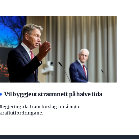
Vil byggje ut straumnett på halve tida
Regjeringa la fram forslag for å møte
kraftutfordringane.