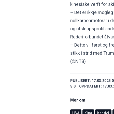
kinesiske verft for sk
– Det er ikkje mogleg
nullkarbonmotorar i dr
og utsleppsprofil andr
Rederiforbundet åtvar
– Dette vil først og 
stikk i strid med Tru
(©NTB)
PUBLISERT:
17.03.2025 0
SIST OPPDATERT:
17.03.
Mer om
USA
Kina
handel