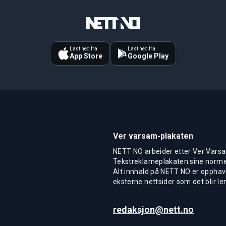
Last ned fra
Last ned fra
App Store
Google Play
Ver varsam-plakaten
NETT NO arbeider etter Ver Varsa
Tekstreklameplakaten sine normer
Alt innhald på NETT NO er opphavs
eksterne nettsider som det blir len
redaksjon@nett.no