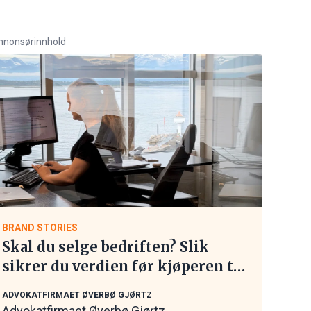
nnonsørinnhold
BRAND STORIES
Skal du selge bedriften? Slik
sikrer du verdien før kjøperen tar
kontakt
ADVOKATFIRMAET ØVERBØ GJØRTZ
Advokatfirmaet Øverbø Gjørtz