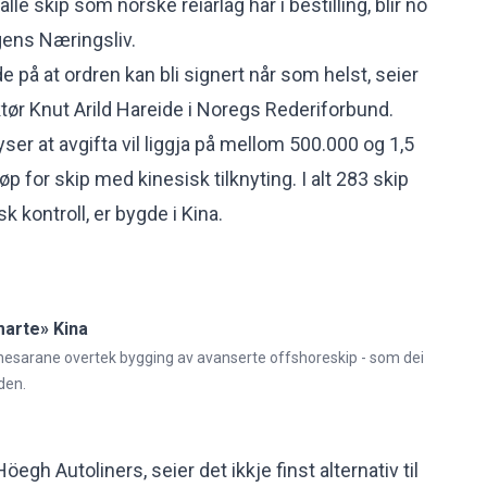
le skip som norske reiarlag har i bestilling, blir no
gens Næringsliv.
 på at ordren kan bli signert når som helst, seier
tør Knut Arild Hareide i Noregs Rederiforbund.
er at avgifta vil liggja på mellom 500.000 og 1,5
løp for skip med kinesisk tilknyting. I alt 283 skip
 kontroll, er bygde i Kina.
arte» Kina
inesarane overtek bygging av avanserte offshoreskip - som dei
den.
öegh Autoliners, seier det ikkje finst alternativ til