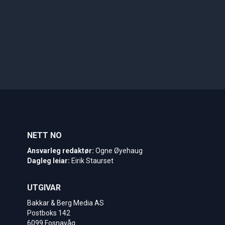
NETT NO
Ansvarleg redaktør:
Ogne Øyehaug
Dagleg leiar:
Eirik Staurset
UTGIVAR
Bakkar & Berg Media AS
Postboks 142
6099 Fosnavåg