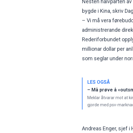
Nesten halvparten av al
bygde i Kina, skriv Da
– Vi må vera førebudde
administrerande direk
Rederiforbundet opplys
millionar dollar per an
som seglar under norsk
LES OGSÅ
– Må prøve å «outsm
Meklar åtvarar mot at k
gjorde med psv-markna
Andreas Enger, sjef i H