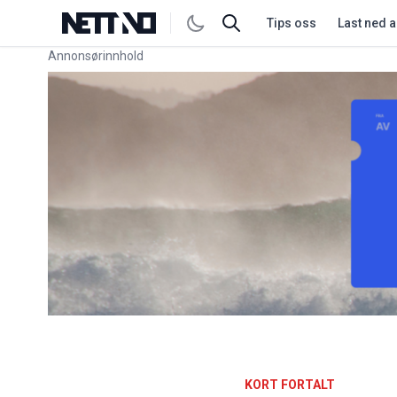
Tips oss
Last ned 
Annonsørinnhold
Link for annonse
KORT FORTALT