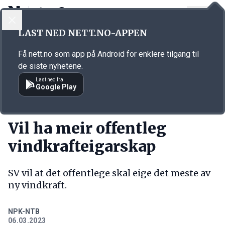
LOGG INN
MENY
Annonsørinnhold
LAST NED NETT.NO-APPEN
Link for annonse
Få nett.no som app på Android for enklere tilgang til
de siste nyhetene.
Last ned fra
Google Play
KORT FORTALT
Vil ha meir offentleg
vindkrafteigarskap
SV vil at det offentlege skal eige det meste av
ny vindkraft.
NPK-NTB
06.03.2023