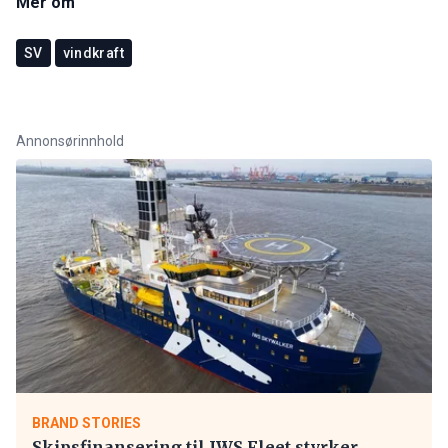
Mer om
SV
vindkraft
Annonsørinnhold
BRAND STORIES
Skipsfinansering til IWS Fleet styrker