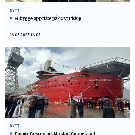
NYTT
Vil bygge opp flåte på 40 vindskip
06.05.2025 16:05
NYTT
Døypte første vindskip klart for metanol