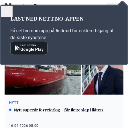
LOGG INN
MENY
LAST NED NETT.NO-APPEN
Emne: vindkraft
Få nett.no som app på Android for enklere tilgang til
de siste nyhetene.
Last ned fra
Google Play
NYTT
Nytt superår for reiarlag – får fleire skip i flåten
16.06.2026 05:00