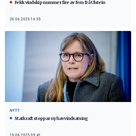
Fekk vindskip nummer fire av fem frå Ulstein
26.06.2025 16:55
NYTT
Statkraft stoppar ny havvindsatsing
19.06.2025 09:41