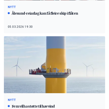
NYTT
Ålesund-reiarlag kan få fleire skip i flåten
05.03.2026 19:30
NYTT
Fem vil ha støtte til havvind