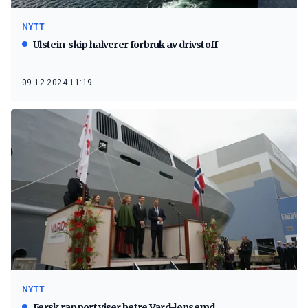
NYTT
Ulstein-skip halverer forbruk av drivstoff
09.12.2024 11:19
NYTT
Fersk rapport viser betre Vard-lønsemd