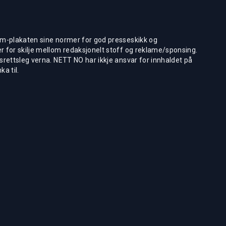
m-plakaten sine normer for god presseskikk og
 for skilje mellom redaksjonelt stoff og reklame/sponsing.
rettsleg verna. NETT NO har ikkje ansvar for innhaldet på
ka til.