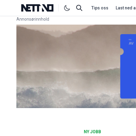
Tips oss
Last ned 
Annonsørinnhold
Link for annonse
NY JOBB