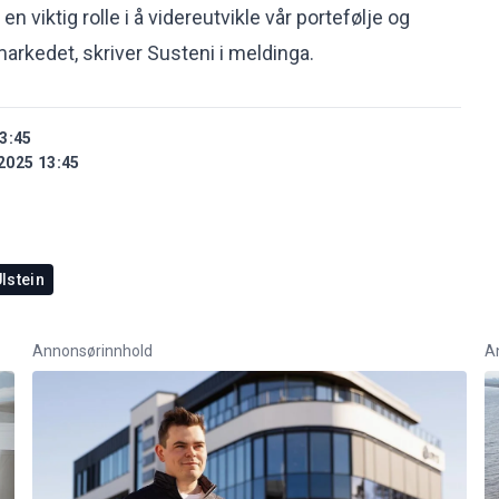
en viktig rolle i å videreutvikle vår portefølje og
markedet, skriver Susteni i meldinga.
3:45
2025 13:45
lstein
Annonsørinnhold
A