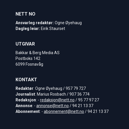
NETT NO
Ansvarleg redaktør:
Ogne Øyehaug
Dagleg leiar:
Eirik Staurset
UTGIVAR
Bakkar & Berg Media AS
Postboks 142
6099 Fosnavåg
KONTAKT
Redaktør
: Ogne Øyehaug / 957 79 727
Journalist
: Marius Rosbach / 907 36 774
Redaksjon
: -
redaksjon@nett.no
/ 95 77 97 27
Annonse
: -
annonse@nett.no
/ 94 21 13 37
Abonnement
: -
abonnement@nett.no
/ 94 21 13 37