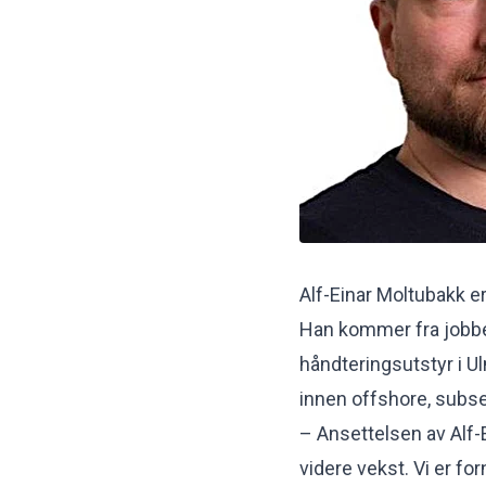
Alf-Einar Moltubakk e
Han kommer fra jobbe
håndteringsutstyr i 
innen offshore, subse
– Ansettelsen av Alf-E
videre vekst. Vi er f