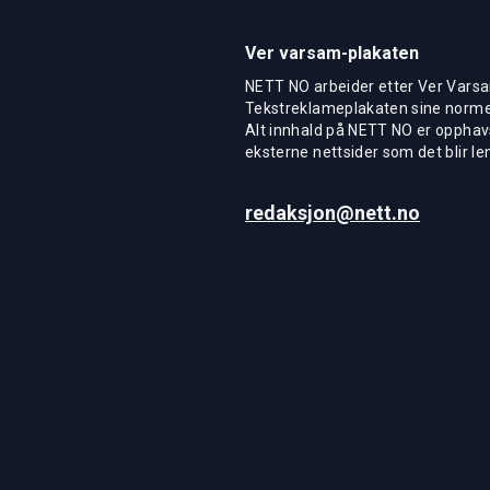
Ver varsam-plakaten
NETT NO arbeider etter Ver Varsa
Tekstreklameplakaten sine normer
Alt innhald på NETT NO er opphavs
eksterne nettsider som det blir len
redaksjon@nett.no