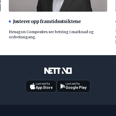
Justerer opp framtidsutsiktene
Hexagon Composites ser betring i marknad og
ordreinngang.
Last ned fra
Last ned fra
App Store
Google Play