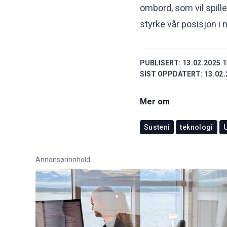
ombord, som vil spille 
styrke vår posisjon i 
PUBLISERT:
13.02.2025 1
SIST OPPDATERT:
13.02.
Mer om
Susteni
teknologi
U
Annonsørinnhold