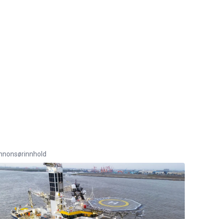
nnonsørinnhold