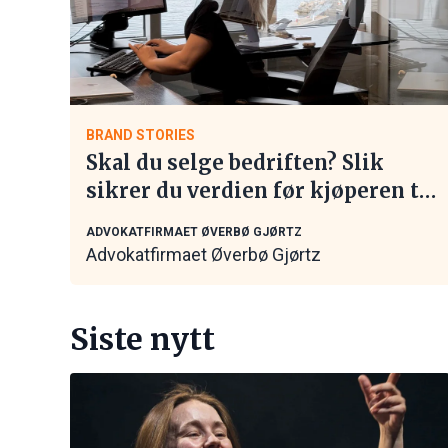
BRAND STORIES
Skal du selge bedriften? Slik
sikrer du verdien før kjøperen tar
kontakt
ADVOKATFIRMAET ØVERBØ GJØRTZ
Advokatfirmaet Øverbø Gjørtz
Siste nytt