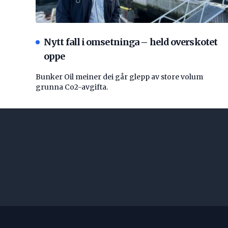
Nytt fall i omsetninga – held overskotet
oppe
Bunker Oil meiner dei går glepp av store volum
grunna Co2-avgifta.