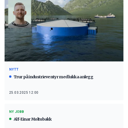
NYTT
Trur på industrieventyr med lukka anlegg
25.03.2025 12:00
NY JOBB
Alf-Einar Moltubakk