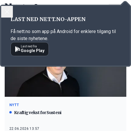
LOGG INN
MENY
LAST NED NETT.NO-APPEN
Emne: Susteni
Få nett.no som app på Android for enklere tilgang til
de siste nyhetene.
Last ned fra
Google Play
NYTT
Kraftig vekst for Susteni
22.06.2026 13:57