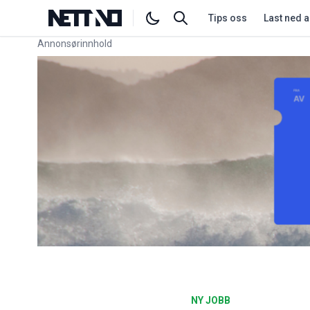
Tips oss
Last ned 
Annonsørinnhold
Link for annonse
NY JOBB