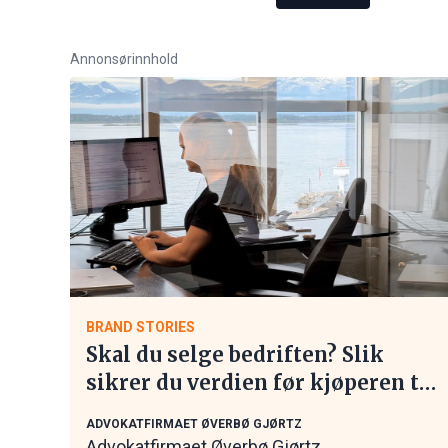
Annonsørinnhold
BRAND STORIES
Skal du selge bedriften? Slik
sikrer du verdien før kjøperen tar
kontakt
ADVOKATFIRMAET ØVERBØ GJØRTZ
Advokatfirmaet Øverbø Gjørtz