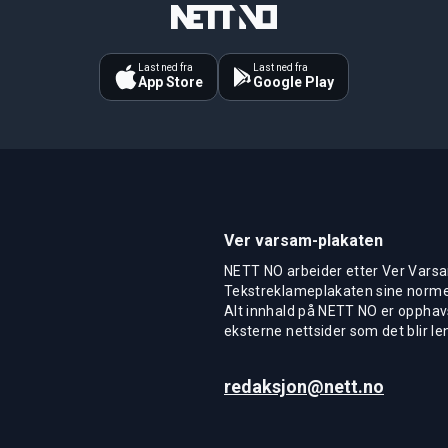
Last ned fra
Last ned fra
App Store
Google Play
Ver varsam-plakaten
NETT NO arbeider etter Ver Varsa
Tekstreklameplakaten sine normer
Alt innhald på NETT NO er opphavs
eksterne nettsider som det blir len
redaksjon@nett.no