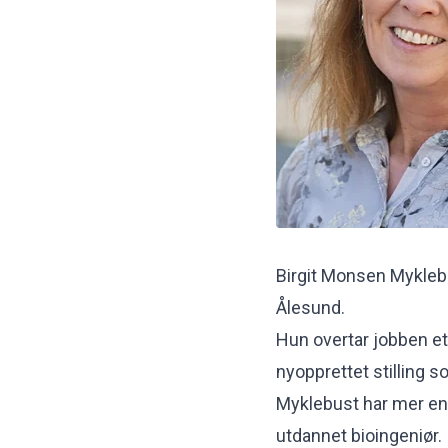
Birgit Monsen Myklebu
Ålesund.
Hun overtar jobben et
nyopprettet stilling s
Myklebust har mer enn
utdannet bioingeniør.