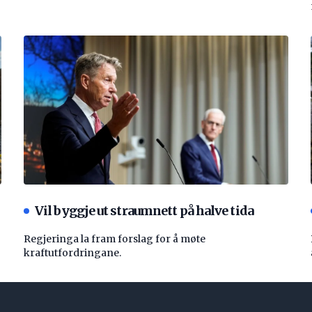
Vil byggje ut straumnett på halve tida
Regjeringa la fram forslag for å møte
kraftutfordringane.