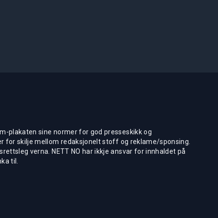
m-plakaten sine normer for god presseskikk og
 for skilje mellom redaksjonelt stoff og reklame/sponsing.
rettsleg verna. NETT NO har ikkje ansvar for innhaldet på
ka til.