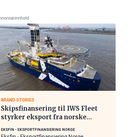
nnonsørinnhold
BRAND STORIES
Skipsfinansering til IWS Fleet
styrker eksport fra norske
maritime leverandører
EKSFIN - EKSPORTFINANSIERING NORGE
Eksfin - Eksportfinansiering Norge