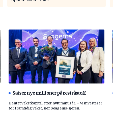
Satser nye millioner på restråstoff
Hentet vekstkapital etter nytt minusår. – Vi investerer
for framtidig vekst, sier Seagems-sjefen.