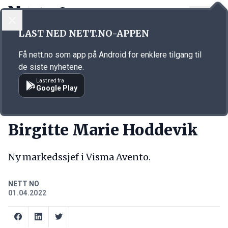
LOGG INN
MENY
Annonsørinnhold
LAST NED NETT.NO-APPEN
Link for annonse
Få nett.no som app på Android for enklere tilgang til
de siste nyhetene.
Last ned fra
Google Play
NY JOBB
Birgitte Marie Hoddevik
Ny markedssjef i Visma Avento.
NETT NO
01.04.2022