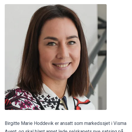
Birgitte Marie Hoddevik er ansatt som markedssjet i Visma
Avent, og skal blant annet lede selskapets nye satsing på