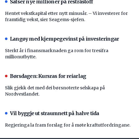
Satser nye millioner på restråstoff
Hentet vekstkapital etter nytt minusår. – Vi investerer for
framtidig vekst, sier Seagems-sjefen.
Langøy med kjempegevinst på investeringar
Sterkt år i finansmarknaden ga rom for tresifra
millionutbytte.
Børsdagen: Kursras for reiarlag
Slik gjekk det med dei børsnoterte selskapa på
Nordvestlandet.
Vil byggje ut straumnett på halve tida
Regjeringa la fram forslag for å møte kraftutfordringane.