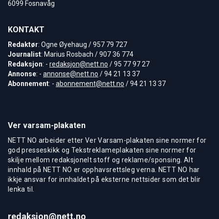
6099 Fosnavåg
KONTAKT
Redaktør
: Ogne Øyehaug / 957 79 727
Journalist
: Marius Rosbach / 907 36 774
Redaksjon
: -
redaksjon@nett.no
/ 95 77 97 27
Annonse
: -
annonse@nett.no
/ 94 21 13 37
Abonnement
: -
abonnement@nett.no
/ 94 21 13 37
Ver varsam-plakaten
NETT NO arbeider etter Ver Varsam-plakaten sine normer for
god presseskikk og Tekstreklameplakaten sine normer for
skilje mellom redaksjonelt stoff og reklame/sponsing. Alt
innhald på NETT NO er opphavsrettsleg verna. NETT NO har
ikkje ansvar for innhaldet på eksterne nettsider som det blir
lenka til.
redaksjon@nett.no