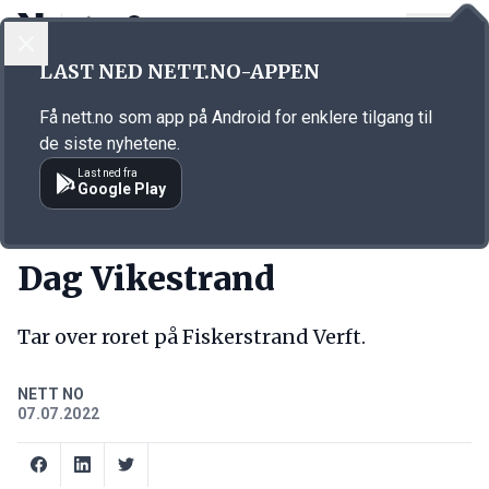
LOGG INN
MENY
Annonsørinnhold
LAST NED NETT.NO-APPEN
Link for annonse
Få nett.no som app på Android for enklere tilgang til
de siste nyhetene.
Last ned fra
Google Play
NY JOBB
Dag Vikestrand
Tar over roret på Fiskerstrand Verft.
NETT NO
07.07.2022