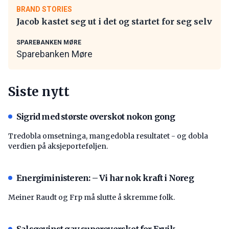
BRAND STORIES
Jacob kastet seg ut i det og startet for seg selv
SPAREBANKEN MØRE
Sparebanken Møre
Siste nytt
Sigrid med største overskot nokon gong
Tredobla omsetninga, mangedobla resultatet - og dobla
verdien på aksjeporteføljen.
Energiministeren: – Vi har nok kraft i Noreg
Meiner Raudt og Frp må slutte å skremme folk.
Salsgevinst gav superoverskot for Ervik