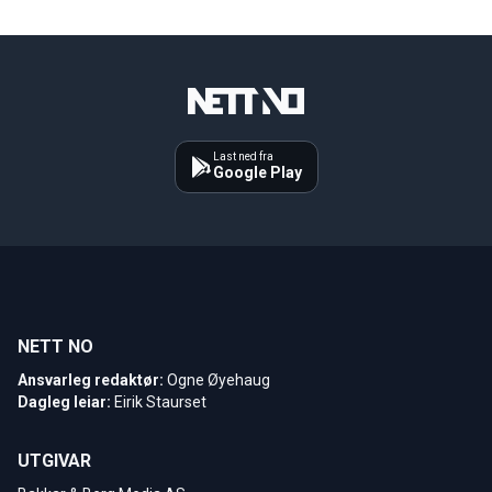
Last ned fra
Google Play
NETT NO
Ansvarleg redaktør:
Ogne Øyehaug
Dagleg leiar:
Eirik Staurset
UTGIVAR