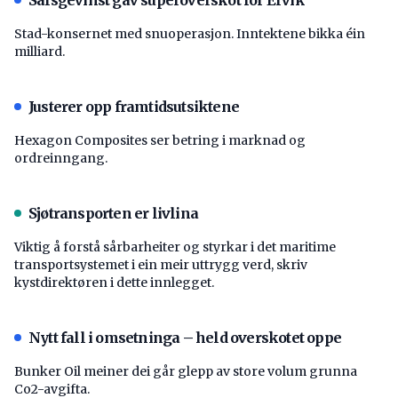
Stad-konsernet med snuoperasjon. Inntektene bikka éin
milliard.
Justerer opp framtidsutsiktene
Hexagon Composites ser betring i marknad og
ordreinngang.
Sjøtransporten er livlina
Viktig å forstå ­sårbarheiter og styrkar i det maritime
transport­systemet i ein meir uttrygg verd, skriv
kystdirektøren i dette innlegget.
Nytt fall i omsetninga – held overskotet oppe
Bunker Oil meiner dei går glepp av store volum grunna
Co2-avgifta.