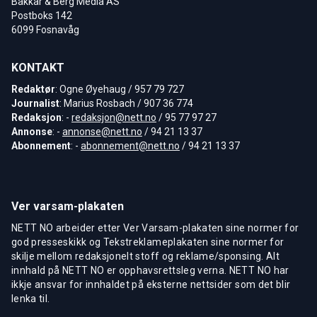
Bakkar & Berg Media AS
Postboks 142
6099 Fosnavåg
KONTAKT
Redaktør
: Ogne Øyehaug / 957 79 727
Journalist
: Marius Rosbach / 907 36 774
Redaksjon
: -
redaksjon@nett.no
/ 95 77 97 27
Annonse
: -
annonse@nett.no
/ 94 21 13 37
Abonnement
: -
abonnement@nett.no
/ 94 21 13 37
Ver varsam-plakaten
NETT NO arbeider etter Ver Varsam-plakaten sine normer for
god presseskikk og Tekstreklameplakaten sine normer for
skilje mellom redaksjonelt stoff og reklame/sponsing. Alt
innhald på NETT NO er opphavsrettsleg verna. NETT NO har
ikkje ansvar for innhaldet på eksterne nettsider som det blir
lenka til.