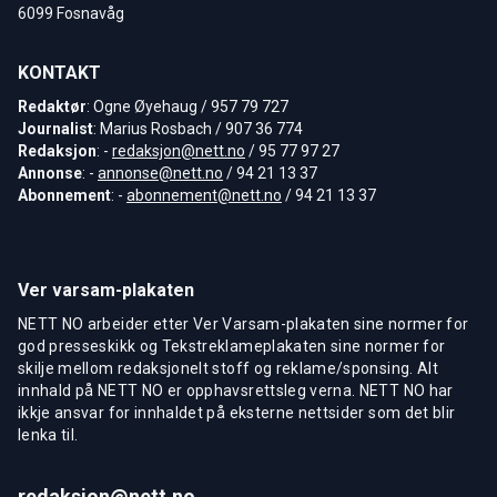
6099 Fosnavåg
KONTAKT
Redaktør
: Ogne Øyehaug / 957 79 727
Journalist
: Marius Rosbach / 907 36 774
Redaksjon
: -
redaksjon@nett.no
/ 95 77 97 27
Annonse
: -
annonse@nett.no
/ 94 21 13 37
Abonnement
: -
abonnement@nett.no
/ 94 21 13 37
Ver varsam-plakaten
NETT NO arbeider etter Ver Varsam-plakaten sine normer for
god presseskikk og Tekstreklameplakaten sine normer for
skilje mellom redaksjonelt stoff og reklame/sponsing. Alt
innhald på NETT NO er opphavsrettsleg verna. NETT NO har
ikkje ansvar for innhaldet på eksterne nettsider som det blir
lenka til.
redaksjon@nett.no