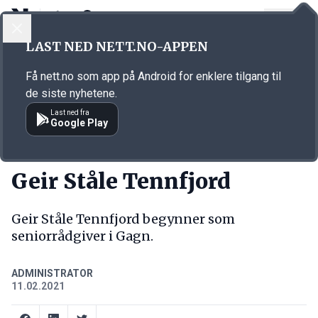
LOGG INN
MENY
Annonsørinnhold
LAST NED NETT.NO-APPEN
Link for annonse
Få nett.no som app på Android for enklere tilgang til
de siste nyhetene.
Last ned fra
Google Play
NY JOBB
Geir Ståle Tennfjord
Geir Ståle Tennfjord begynner som
seniorrådgiver i Gagn.
ADMINISTRATOR
11.02.2021