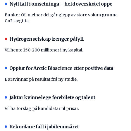
Nytt fall i omsetninga – held overskotet oppe
Bunker Oil meiner dei går glepp av store volum grunna
Co2-avgifta.
Hydrogenselskap trenger påfyll
Vil hente 150-200 millioner i ny kapital.
Opptur for Arctic Bioscience etter positive data
Børsvinnar på resultat frå ny studie.
Jaktar kvinnelege førebilete og talent
Vil ha forslag på kandidatar til prisar.
Rekordane fall i jubileumsåret