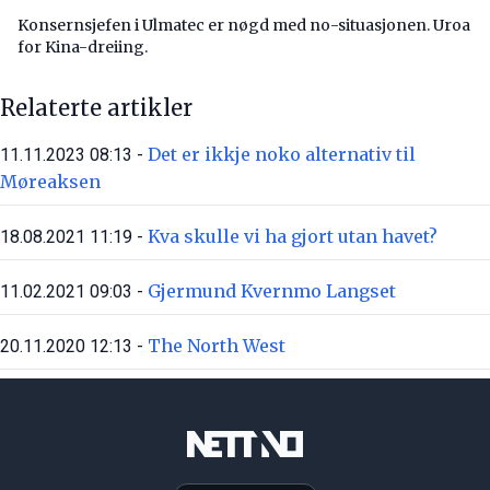
Konsernsjefen i Ulmatec er nøgd med no-situasjonen. Uroa
for Kina-dreiing.
Relaterte artikler
Det er ikkje noko alternativ til
11.11.2023 08:13 -
Møreaksen
Kva skulle vi ha gjort utan havet?
18.08.2021 11:19 -
Gjermund Kvernmo Langset
11.02.2021 09:03 -
The North West
20.11.2020 12:13 -