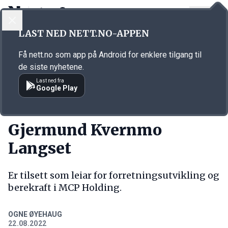
LOGG INN
MENY
Annonsørinnhold
LAST NED NETT.NO-APPEN
Link for annonse
Få nett.no som app på Android for enklere tilgang til
de siste nyhetene.
Last ned fra
Google Play
NY JOBB
Gjermund Kvernmo
Langset
Er tilsett som leiar for forretningsutvikling og
berekraft i MCP Holding.
OGNE ØYEHAUG
22.08.2022