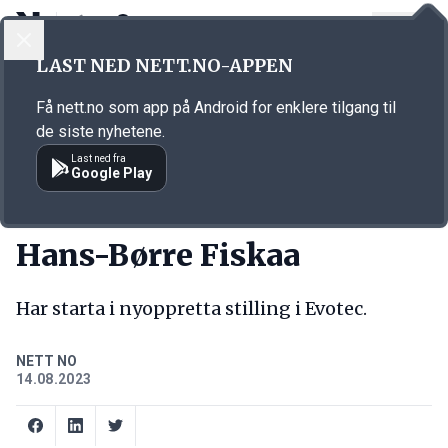
LOGG INN
MENY
Annonsørinnhold
LAST NED NETT.NO-APPEN
Link for annonse
Få nett.no som app på Android for enklere tilgang til
de siste nyhetene.
Last ned fra
Google Play
NY JOBB
Hans-Børre Fiskaa
Har starta i nyoppretta stilling i Evotec.
NETT NO
14.08.2023