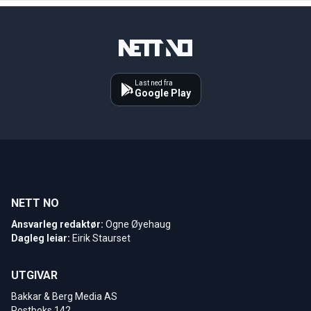
Last ned fra
Google Play
NETT NO
Ansvarleg redaktør:
Ogne Øyehaug
Dagleg leiar:
Eirik Staurset
UTGIVAR
Bakkar & Berg Media AS
Postboks 142