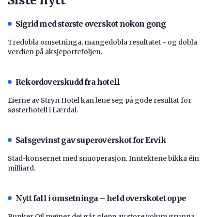
Siste nytt
Sigrid med største overskot nokon gong
Tredobla omsetninga, mangedobla resultatet - og dobla
verdien på aksjeporteføljen.
Rekordoverskudd fra hotell
Eierne av Stryn Hotel kan lene seg på gode resultat for
søsterhotell i Lærdal.
Salsgevinst gav superoverskot for Ervik
Stad-konsernet med snuoperasjon. Inntektene bikka éin
milliard.
Nytt fall i omsetninga – held overskotet oppe
Bunker Oil meiner dei går glepp av store volum grunna