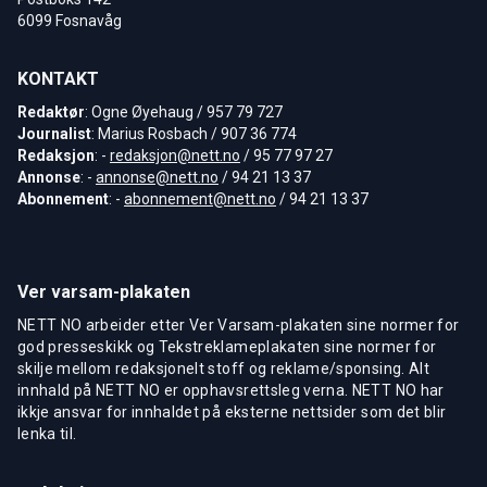
6099 Fosnavåg
KONTAKT
Redaktør
: Ogne Øyehaug / 957 79 727
Journalist
: Marius Rosbach / 907 36 774
Redaksjon
: -
redaksjon@nett.no
/ 95 77 97 27
Annonse
: -
annonse@nett.no
/ 94 21 13 37
Abonnement
: -
abonnement@nett.no
/ 94 21 13 37
Ver varsam-plakaten
NETT NO arbeider etter Ver Varsam-plakaten sine normer for
god presseskikk og Tekstreklameplakaten sine normer for
skilje mellom redaksjonelt stoff og reklame/sponsing. Alt
innhald på NETT NO er opphavsrettsleg verna. NETT NO har
ikkje ansvar for innhaldet på eksterne nettsider som det blir
lenka til.