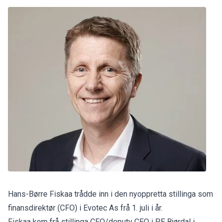
Hans-Børre Fiskaa trådde inn i den nyoppretta stillinga som
finansdirektør (CFO) i Evotec As frå 1. juli i år.
Fiskaa kom frå stillinga CFO/deputy CEO i PE Bjørdal i