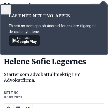
LOGG INN
MENY
Annonsørinnhold
LAST NED NETT.NO-APPEN
Link for annonse
Få nett.no som app på Android for enklere tilgang til
de siste nyhetene.
Last ned fra
Google Play
NY JOBB
Helene Sofie Legernes
Starter som advokatfullmektig i EY
Advokatfirma.
NETT NO
07.09.2023