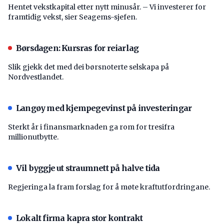
Hentet vekstkapital etter nytt minusår. – Vi investerer for
framtidig vekst, sier Seagems-sjefen.
Børsdagen: Kursras for reiarlag
Slik gjekk det med dei børsnoterte selskapa på
Nordvestlandet.
Langøy med kjempegevinst på investeringar
Sterkt år i finansmarknaden ga rom for tresifra
millionutbytte.
Vil byggje ut straumnett på halve tida
Regjeringa la fram forslag for å møte kraftutfordringane.
Lokalt firma kapra stor kontrakt