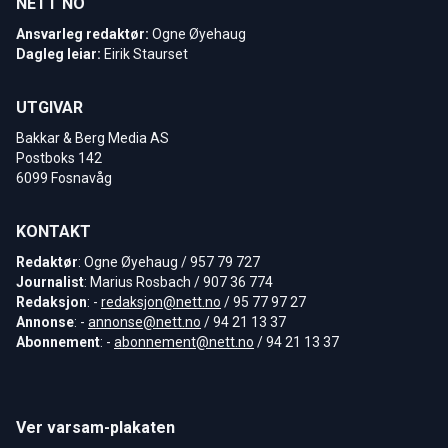
NETT NO
Ansvarleg redaktør:
Ogne Øyehaug
Dagleg leiar:
Eirik Staurset
UTGIVAR
Bakkar & Berg Media AS
Postboks 142
6099 Fosnavåg
KONTAKT
Redaktør
: Ogne Øyehaug / 957 79 727
Journalist
: Marius Rosbach / 907 36 774
Redaksjon
: -
redaksjon@nett.no
/ 95 77 97 27
Annonse
: -
annonse@nett.no
/ 94 21 13 37
Abonnement
: -
abonnement@nett.no
/ 94 21 13 37
Ver varsam-plakaten