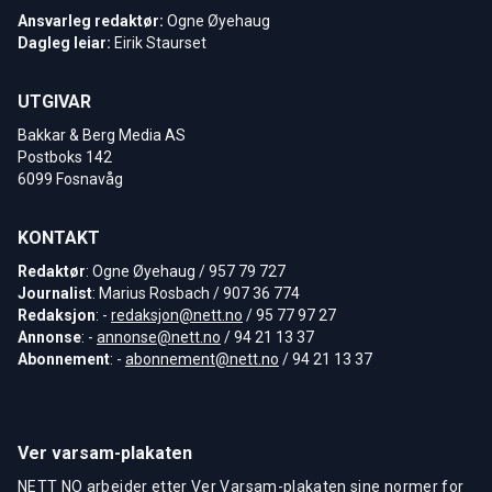
Ansvarleg redaktør:
Ogne Øyehaug
Dagleg leiar:
Eirik Staurset
UTGIVAR
Bakkar & Berg Media AS
Postboks 142
6099 Fosnavåg
KONTAKT
Redaktør
: Ogne Øyehaug / 957 79 727
Journalist
: Marius Rosbach / 907 36 774
Redaksjon
: -
redaksjon@nett.no
/ 95 77 97 27
Annonse
: -
annonse@nett.no
/ 94 21 13 37
Abonnement
: -
abonnement@nett.no
/ 94 21 13 37
Ver varsam-plakaten
NETT NO arbeider etter Ver Varsam-plakaten sine normer for