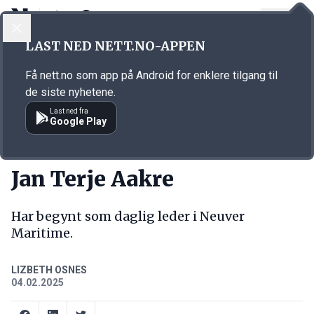
LOGG INN
MENY
Annonsørinnhold
LAST NED NETT.NO-APPEN
Link for annonse
Få nett.no som app på Android for enklere tilgang til
de siste nyhetene.
Last ned fra
Google Play
NY JOBB
Jan Terje Aakre
Har begynt som daglig leder i Neuver
Maritime.
LIZBETH OSNES
04.02.2025