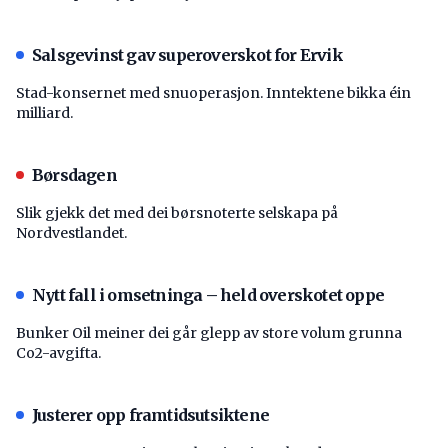
Salsgevinst gav superoverskot for Ervik
Stad-konsernet med snuoperasjon. Inntektene bikka éin
milliard.
Børsdagen
Slik gjekk det med dei børsnoterte selskapa på
Nordvestlandet.
Nytt fall i omsetninga – held overskotet oppe
Bunker Oil meiner dei går glepp av store volum grunna
Co2-avgifta.
Justerer opp framtidsutsiktene