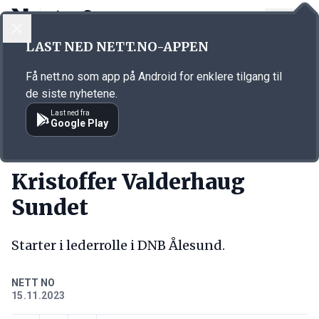
LOGG INN
MENY
Annonsørinnhold
LAST NED NETT.NO-APPEN
Link for annonse
Få nett.no som app på Android for enklere tilgang til
de siste nyhetene.
Last ned fra
Google Play
NY JOBB
Kristoffer Valderhaug
Sundet
Starter i lederrolle i DNB Ålesund.
NETT NO
15.11.2023