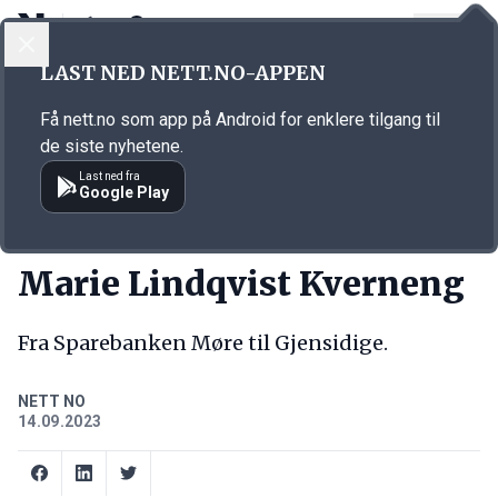
LOGG INN
MENY
Annonsørinnhold
LAST NED NETT.NO-APPEN
Link for annonse
Få nett.no som app på Android for enklere tilgang til
de siste nyhetene.
Last ned fra
Google Play
NY JOBB
Marie Lindqvist Kverneng
Fra Sparebanken Møre til Gjensidige.
NETT NO
14.09.2023