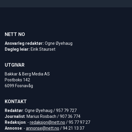
NETT NO
Ansvarleg redaktør:
Ogne Øyehaug
Dagleg leiar:
Eirik Staurset
UTGIVAR
Bakkar & Berg Media AS
Postboks 142
6099 Fosnavåg
KONTAKT
Redaktør
: Ogne Øyehaug / 957 79 727
Journalist
: Marius Rosbach / 907 36 774
Redaksjon
: -
redaksjon@nett.no
/ 95 77 97 27
Annonse
: -
annonse@nett.no
/ 94 21 13 37