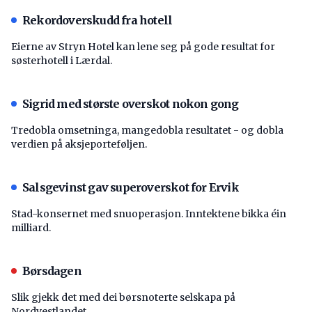
Rekordoverskudd fra hotell
Eierne av Stryn Hotel kan lene seg på gode resultat for
søsterhotell i Lærdal.
Sigrid med største overskot nokon gong
Tredobla omsetninga, mangedobla resultatet - og dobla
verdien på aksjeporteføljen.
Salsgevinst gav superoverskot for Ervik
Stad-konsernet med snuoperasjon. Inntektene bikka éin
milliard.
Børsdagen
Slik gjekk det med dei børsnoterte selskapa på
Nordvestlandet.