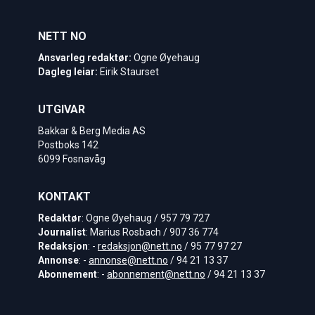
NETT NO
Ansvarleg redaktør:
Ogne Øyehaug
Dagleg leiar:
Eirik Staurset
UTGIVAR
Bakkar & Berg Media AS
Postboks 142
6099 Fosnavåg
KONTAKT
Redaktør
: Ogne Øyehaug / 957 79 727
Journalist
: Marius Rosbach / 907 36 774
Redaksjon
: -
redaksjon@nett.no
/ 95 77 97 27
Annonse
: -
annonse@nett.no
/ 94 21 13 37
Abonnement
: -
abonnement@nett.no
/ 94 21 13 37