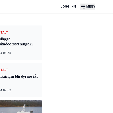
LOGG INN
MENY
RTALT
dhøge
skadeerstatningar i
4 08:55
RTALT
sikringar blir dyrare i år
4 07:52