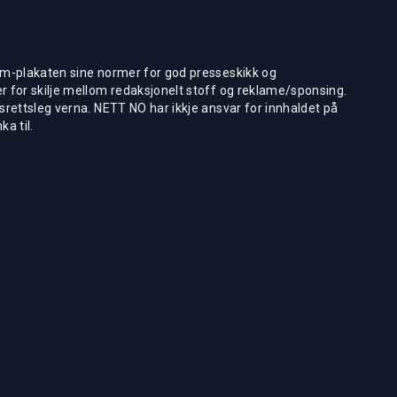
m-plakaten sine normer for god presseskikk og
 for skilje mellom redaksjonelt stoff og reklame/sponsing.
rettsleg verna. NETT NO har ikkje ansvar for innhaldet på
ka til.