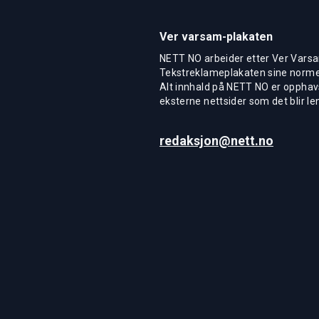
Ver varsam-plakaten
NETT NO arbeider etter Ver Varsa
Tekstreklameplakaten sine normer
Alt innhald på NETT NO er opphavs
eksterne nettsider som det blir len
redaksjon@nett.no