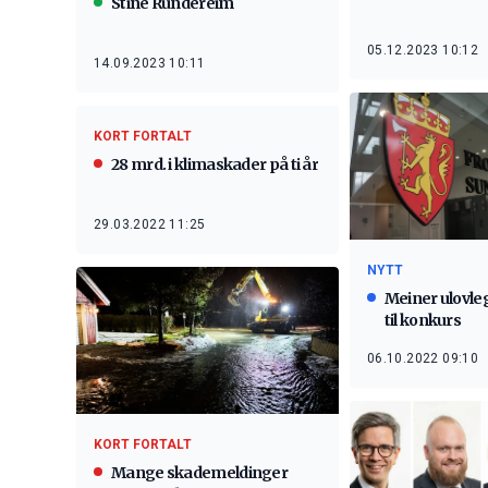
Stine Rundereim
05.12.2023 10:12
14.09.2023 10:11
KORT FORTALT
28 mrd. i klimaskader på ti år
29.03.2022 11:25
NYTT
Meiner ulovleg
til konkurs
06.10.2022 09:10
KORT FORTALT
Mange skademeldinger