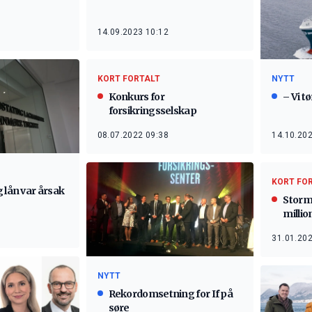
14.09.2023 10:12
KORT FORTALT
NYTT
Konkurs for
– Vi tø
forsikringsselskap
08.07.2022 09:38
14.10.202
KORT FO
 lån var årsak
Storm 
millio
31.01.202
NYTT
Rekordomsetning for If på
søre