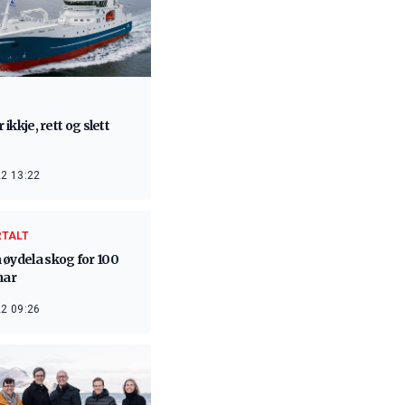
r ikkje, rett og slett
2 13:22
RTALT
øydela skog for 100
nar
2 09:26