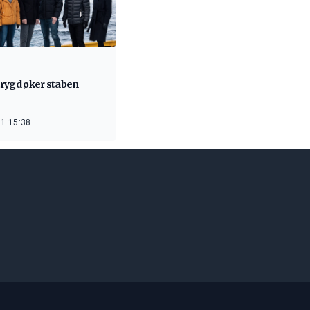
rygd øker staben
1 15:38