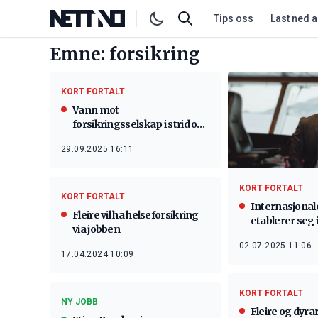
Tips oss
Last ned 
Emne: forsikring
KORT FORTALT
Vann mot
forsikringsselskap i strid om
millionrekning
29.09.2025 16:11
KORT FORTALT
KORT FORTALT
Internasjonal
Fleire vil ha helseforsikring
etablerer seg 
via jobben
02.07.2025 11:06
17.04.2024 10:09
KORT FORTALT
NY JOBB
Fleire og dyra