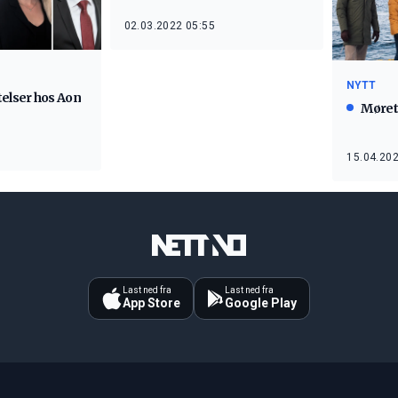
02.03.2022 05:55
NYTT
telser hos Aon
Møret
15.04.202
Last ned fra
Last ned fra
App Store
Google Play