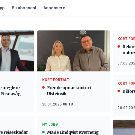
app
Bli abonnent
Annonsere
KORT FO
Rekor
natur
2023
07.08.202
KORT FORTALT
KORT FO
e meglere
Frende opnar kontor i
Bilfor
i Fosnavåg
Ulsteinvik
20.01.2025 08:18
20.02.202
NY JOBB
re reiseskadar
Marie Lindqvist Kverneng