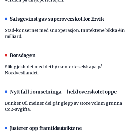
Salsgevinst gav superoverskot for Ervik
Stad-konsernet med snuoperasjon. Inntektene bikka éin
milliard.
Børsdagen
Slik gjekk det med dei børsnoterte selskapa på
Nordvestlandet.
Nytt fall i omsetninga – held overskotet oppe
Bunker Oil meiner dei går glepp av store volum grunna
Co2-avgifta.
Justerer opp framtidsutsiktene