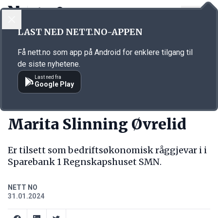
LOGG INN
MENY
Annonsørinnhold
LAST NED NETT.NO-APPEN
Link for annonse
Få nett.no som app på Android for enklere tilgang til
de siste nyhetene.
Last ned fra
Google Play
NY JOBB
Marita Slinning Øvrelid
Er tilsett som bedriftsøkonomisk råggjevar i i
Sparebank 1 Regnskapshuset SMN.
NETT NO
31.01.2024