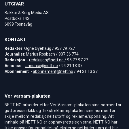
UTGIVAR
Bakkar & Berg Media AS
Postboks 142
6099 Fosnavåg
KONTAKT
Redaktør
: Ogne Øyehaug / 957 79 727
Journalist
: Marius Rosbach / 907 36 774
Redaksjon
: -
redaksjon@nett.no
/ 95 77 97 27
Annonse
: -
annonse@nett.no
/ 94 21 13 37
Abonnement
: -
abonnement@nett.no
/ 94 21 13 37
Ver varsam-plakaten
NETT NO arbeider etter Ver Varsam-plakaten sine normer for
god presseskikk og Tekstreklameplakaten sine normer for
skilje mellom redaksjonelt stoff og reklame/sponsing. Alt
innhald på NETT NO er opphavsrettsleg verna. NETT NO har
ikkje ansvar for innhaldet på eksterne nettsider som det blir