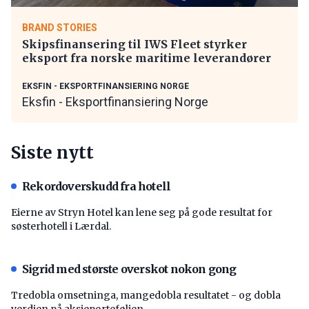
BRAND STORIES
Skipsfinansering til IWS Fleet styrker
eksport fra norske maritime leverandører
EKSFIN - EKSPORTFINANSIERING NORGE
Eksfin - Eksportfinansiering Norge
Siste nytt
Rekordoverskudd fra hotell
Eierne av Stryn Hotel kan lene seg på gode resultat for
søsterhotell i Lærdal.
Sigrid med største overskot nokon gong
Tredobla omsetninga, mangedobla resultatet - og dobla
verdien på aksjeporteføljen.