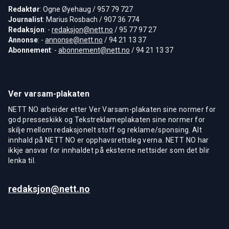
Redaktør
: Ogne Øyehaug / 957 79 727
Journalist
: Marius Rosbach / 907 36 774
Redaksjon
: -
redaksjon@nett.no
/ 95 77 97 27
Annonse
: -
annonse@nett.no
/ 94 21 13 37
Abonnement
: -
abonnement@nett.no
/ 94 21 13 37
Ver varsam-plakaten
NETT NO arbeider etter Ver Varsam-plakaten sine normer for
god presseskikk og Tekstreklameplakaten sine normer for
skilje mellom redaksjonelt stoff og reklame/sponsing. Alt
innhald på NETT NO er opphavsrettsleg verna. NETT NO har
ikkje ansvar for innhaldet på eksterne nettsider som det blir
lenka til.
redaksjon@nett.no