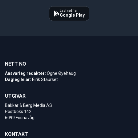
Last ned fra
Google Play
NETT NO
Ansvarleg redaktør:
Ogne Øyehaug
Dagleg leiar:
Eirik Staurset
UTGIVAR
Bakkar & Berg Media AS
Postboks 142
6099 Fosnavåg
KONTAKT