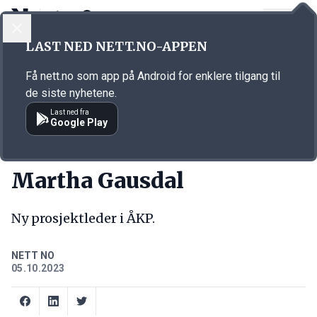
LOGG INN
MENY
Annonsørinnhold
LAST NED NETT.NO-APPEN
Link for annonse
Få nett.no som app på Android for enklere tilgang til
de siste nyhetene.
Last ned fra
Google Play
NY JOBB
Martha Gausdal
Ny prosjektleder i ÅKP.
NETT NO
05.10.2023