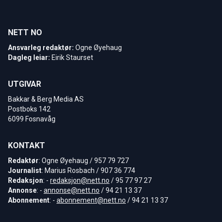
NETT NO
Ansvarleg redaktør:
Ogne Øyehaug
Dagleg leiar:
Eirik Staurset
UTGIVAR
Bakkar & Berg Media AS
Postboks 142
6099 Fosnavåg
KONTAKT
Redaktør
: Ogne Øyehaug / 957 79 727
Journalist
: Marius Rosbach / 907 36 774
Redaksjon
: -
redaksjon@nett.no
/ 95 77 97 27
Annonse
: -
annonse@nett.no
/ 94 21 13 37
Abonnement
: -
abonnement@nett.no
/ 94 21 13 37