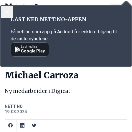
LOGG INN
MENY
Annonsørinnhold
LAST NED NETT.NO-APPEN
Link for annonse
Få nett.no som app på Android for enklere tilgang til
de siste nyhetene.
Last ned fra
Google Play
NY JOBB
Michael Carroza
Ny medarbeider i Digicat.
NETT NO
19.08.2024