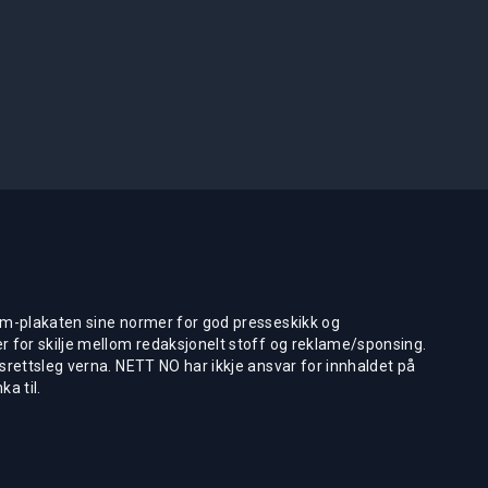
m-plakaten sine normer for god presseskikk og
 for skilje mellom redaksjonelt stoff og reklame/sponsing.
rettsleg verna. NETT NO har ikkje ansvar for innhaldet på
ka til.