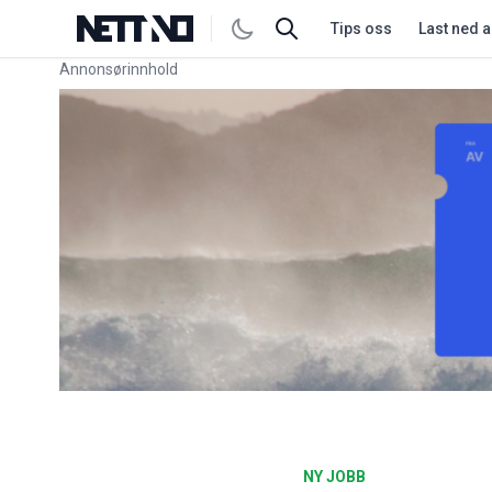
Tips oss
Last ned 
Annonsørinnhold
Link for annonse
NY JOBB