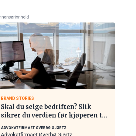
nnonsørinnhold
BRAND STORIES
Skal du selge bedriften? Slik
sikrer du verdien før kjøperen tar
kontakt
ADVOKATFIRMAET ØVERBØ GJØRTZ
Advokatfirmaet Øverbø Gjørtz