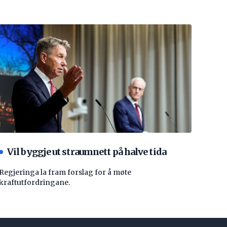
Vil byggje ut straumnett på halve tida
Regjeringa la fram forslag for å møte
kraftutfordringane.