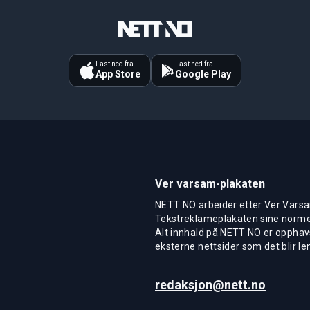
Last ned fra
Last ned fra
App Store
Google Play
Ver varsam-plakaten
NETT NO arbeider etter Ver Varsa
Tekstreklameplakaten sine normer
Alt innhald på NETT NO er opphavs
eksterne nettsider som det blir len
redaksjon@nett.no