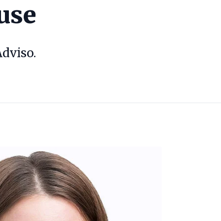
use
dviso.