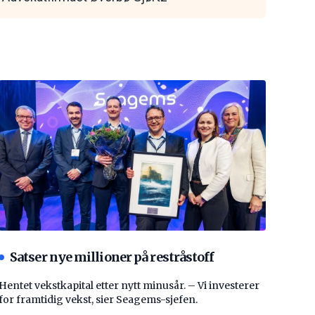
Satser nye millioner på restråstoff
Hentet vekstkapital etter nytt minusår. – Vi investerer
for framtidig vekst, sier Seagems-sjefen.