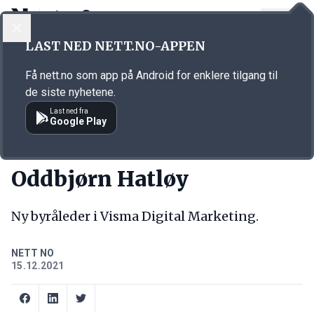
LOGG INN
MENY
Annonsørinnhold
LAST NED NETT.NO-APPEN
Link for annonse
Få nett.no som app på Android for enklere tilgang til
de siste nyhetene.
Last ned fra
Google Play
NY JOBB
Oddbjørn Hatløy
Ny byråleder i Visma Digital Marketing.
NETT NO
15.12.2021