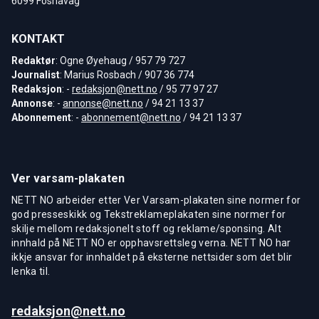
6099 Fosnavåg
KONTAKT
Redaktør
: Ogne Øyehaug / 957 79 727
Journalist
: Marius Rosbach / 907 36 774
Redaksjon
: -
redaksjon@nett.no
/ 95 77 97 27
Annonse
: -
annonse@nett.no
/ 94 21 13 37
Abonnement
: -
abonnement@nett.no
/ 94 21 13 37
Ver varsam-plakaten
NETT NO arbeider etter Ver Varsam-plakaten sine normer for
god presseskikk og Tekstreklameplakaten sine normer for
skilje mellom redaksjonelt stoff og reklame/sponsing. Alt
innhald på NETT NO er opphavsrettsleg verna. NETT NO har
ikkje ansvar for innhaldet på eksterne nettsider som det blir
lenka til.
redaksjon@nett.no