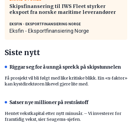
Skipsfinansering til IWS Fleet styrker
eksport fra norske maritime leverandører
EKSFIN - EKSPORTFINANSIERING NORGE
Eksfin - Eksportfinansiering Norge
Siste nytt
Riggar seg for å unngå sprekk på skipstunnelen
Få prosjekt vil bli følgt med like kritiske blikk. Ein «x-faktor»
kan kystdirektøren likevel gjere lite med.
Satser nye millioner på restråstoff
Hentet vekstkapital etter nytt minusår. – Vi investerer for
framtidig vekst, sier Seagems-sjefen.