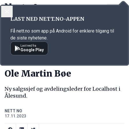
LOGG INN
MENY
Annonsørinnhold
LAST NED NETT.NO-APPEN
Link for annonse
Få nett.no som app på Android for enklere tilgang til
de siste nyhetene.
Last ned fra
Google Play
NY JOBB
Ole Martin Bøe
Ny salgssjef og avdelingsleder for Localhost i
Ålesund.
NETT NO
17.11.2023