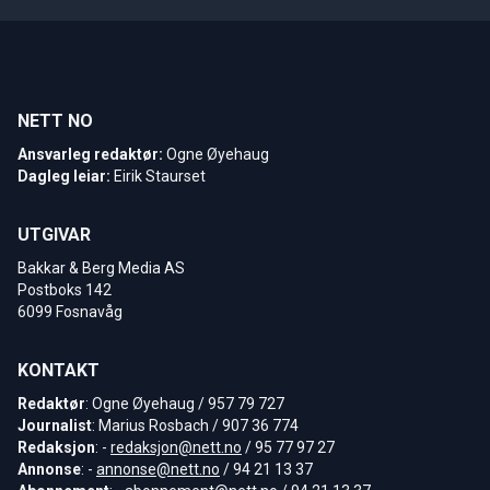
NETT NO
Ansvarleg redaktør:
Ogne Øyehaug
Dagleg leiar:
Eirik Staurset
UTGIVAR
Bakkar & Berg Media AS
Postboks 142
6099 Fosnavåg
KONTAKT
Redaktør
: Ogne Øyehaug / 957 79 727
Journalist
: Marius Rosbach / 907 36 774
Redaksjon
: -
redaksjon@nett.no
/ 95 77 97 27
Annonse
: -
annonse@nett.no
/ 94 21 13 37