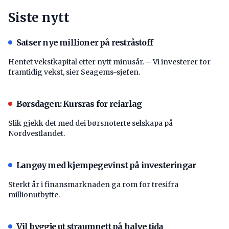
Siste nytt
Satser nye millioner på restråstoff
Hentet vekstkapital etter nytt minusår. – Vi investerer for
framtidig vekst, sier Seagems-sjefen.
Børsdagen: Kursras for reiarlag
Slik gjekk det med dei børsnoterte selskapa på
Nordvestlandet.
Langøy med kjempegevinst på investeringar
Sterkt år i finansmarknaden ga rom for tresifra
millionutbytte.
Vil byggje ut straumnett på halve tida