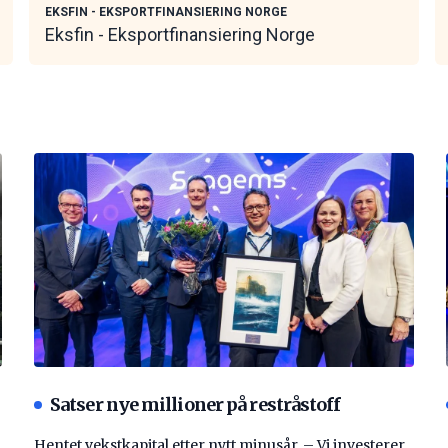
EKSFIN - EKSPORTFINANSIERING NORGE
Eksfin - Eksportfinansiering Norge
Satser nye millioner på restråstoff
Hentet vekstkapital etter nytt minusår. – Vi investerer