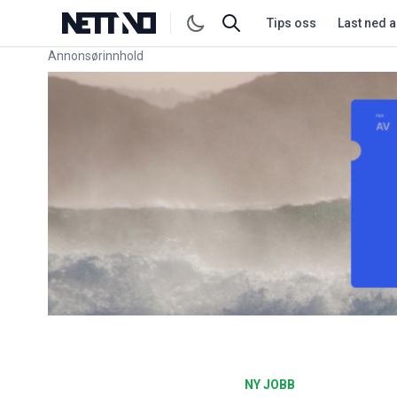
Tips oss
Last ned 
Annonsørinnhold
Link for annonse
NY JOBB