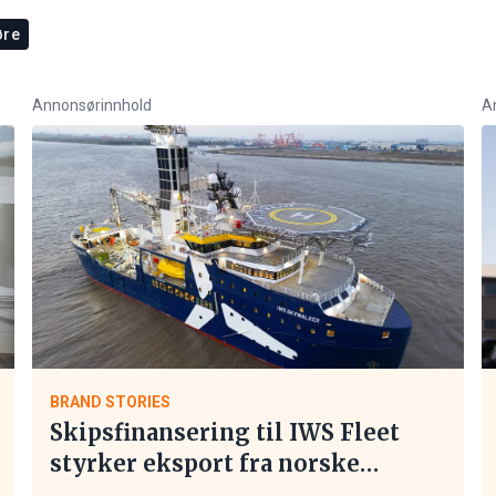
øre
Annonsørinnhold
A
BRAND STORIES
Skipsfinansering til IWS Fleet
styrker eksport fra norske
maritime leverandører