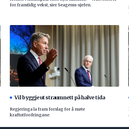
for framtidig vekst, sier Seagems-sjefen.
Vil byggje ut straumnett på halve tida
Regjeringa la fram forslag for å møte
kraftutfordringane.