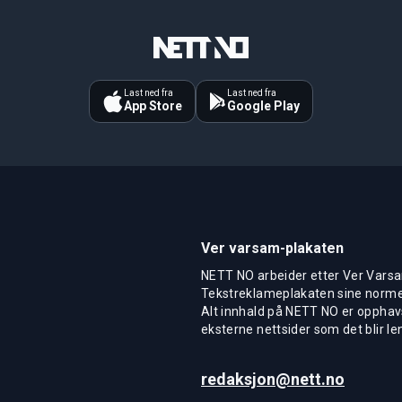
Last ned fra
Last ned fra
App Store
Google Play
Ver varsam-plakaten
NETT NO arbeider etter Ver Varsa
Tekstreklameplakaten sine normer
Alt innhald på NETT NO er opphavs
eksterne nettsider som det blir len
redaksjon@nett.no