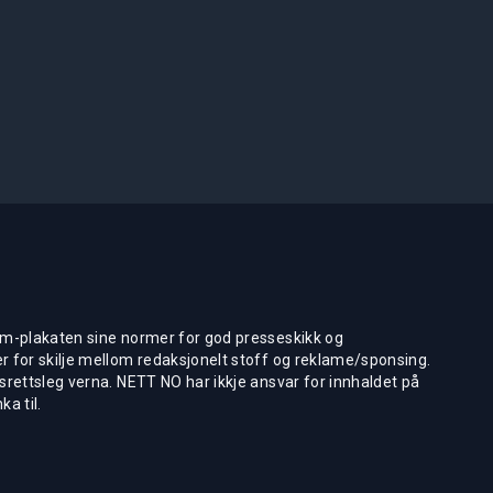
m-plakaten sine normer for god presseskikk og
 for skilje mellom redaksjonelt stoff og reklame/sponsing.
rettsleg verna. NETT NO har ikkje ansvar for innhaldet på
ka til.