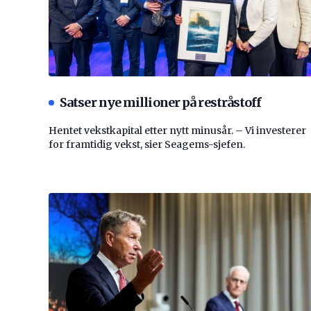
Satser nye millioner på restråstoff
Hentet vekstkapital etter nytt minusår. – Vi investerer
for framtidig vekst, sier Seagems-sjefen.