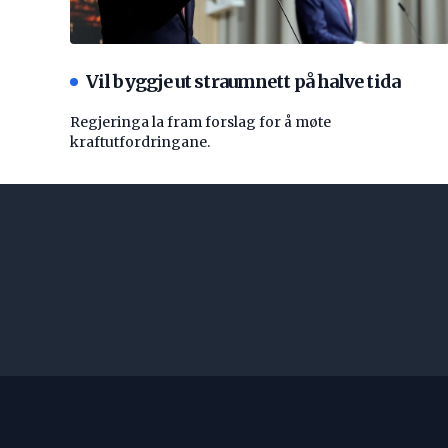
Vil byggje ut straumnett på halve tida
Regjeringa la fram forslag for å møte
kraftutfordringane.