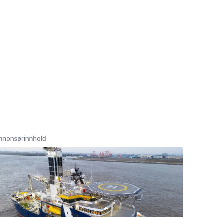
nnonsørinnhold