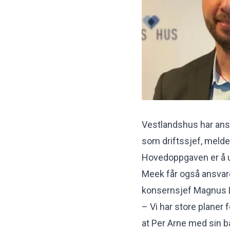
Vestlandshus har ansa
som driftssjef, melde
Hovedoppgaven er å ut
Meek får også ansvaret
konsernsjef Magnus 
– Vi har store planer
at Per Arne med sin bak