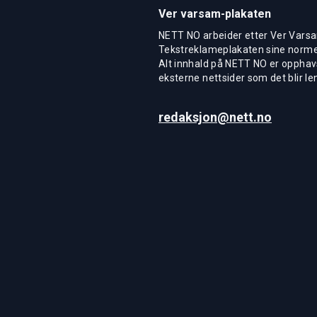
Ver varsam-plakaten
NETT NO arbeider etter Ver Varsa
Tekstreklameplakaten sine normer
Alt innhald på NETT NO er opphavs
eksterne nettsider som det blir len
redaksjon@nett.no