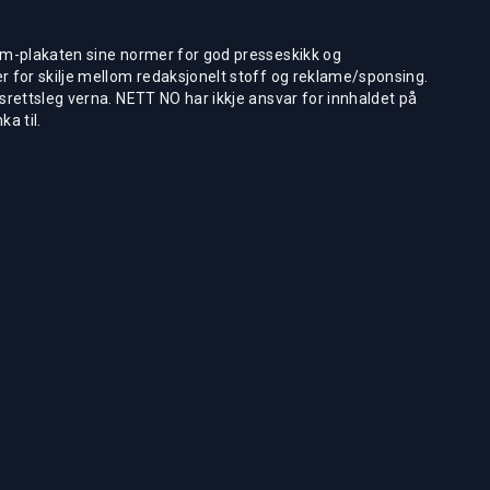
m-plakaten sine normer for god presseskikk og
 for skilje mellom redaksjonelt stoff og reklame/sponsing.
rettsleg verna. NETT NO har ikkje ansvar for innhaldet på
ka til.