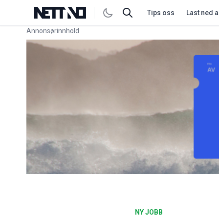
Tips oss
Last ned 
Annonsørinnhold
Link for annonse
NY JOBB