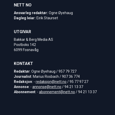
NETT NO
Ansvarleg redaktør:
Ogne Øyehaug
Dagleg leiar:
Eirik Staurset
UTGIVAR
Bakkar & Berg Media AS
Postboks 142
6099 Fosnavåg
KONTAKT
Redaktør
: Ogne Øyehaug / 957 79 727
Journalist
: Marius Rosbach / 907 36 774
Redaksjon
: -
redaksjon@nett.no
/ 95 77 97 27
Annonse
: -
annonse@nett.no
/ 94 21 13 37
Abonnement
: -
abonnement@nett.no
/ 94 21 13 37