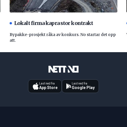
Lokalt firma kapra stor kontrakt
Bypakke-prosjekt råka av konkurs. No startar det opp
att.
Last ned fra
Last ned fra
App Store
Google Play