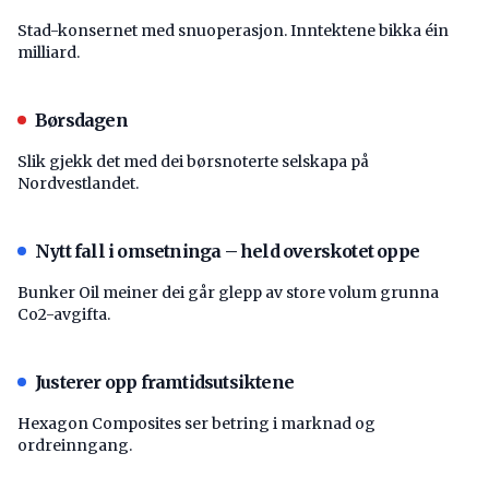
Stad-konsernet med snuoperasjon. Inntektene bikka éin
milliard.
Børsdagen
Slik gjekk det med dei børsnoterte selskapa på
Nordvestlandet.
Nytt fall i omsetninga – held overskotet oppe
Bunker Oil meiner dei går glepp av store volum grunna
Co2-avgifta.
Justerer opp framtidsutsiktene
Hexagon Composites ser betring i marknad og
ordreinngang.