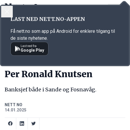
LOGG INN
MENY
Annonsørinnhold
LAST NED NETT.NO-APPEN
Link for annonse
Få nett.no som app på Android for enklere tilgang til
de siste nyhetene.
Last ned fra
Google Play
NY JOBB
Per Ronald Knutsen
Banksjef både i Sande og Fosnavåg.
NETT NO
14.01.2025