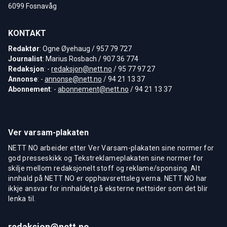
6099 Fosnavåg
KONTAKT
Redaktør
: Ogne Øyehaug / 957 79 727
Journalist
: Marius Rosbach / 907 36 774
Redaksjon
: -
redaksjon@nett.no
/ 95 77 97 27
Annonse
: -
annonse@nett.no
/ 94 21 13 37
Abonnement
: -
abonnement@nett.no
/ 94 21 13 37
Ver varsam-plakaten
NETT NO arbeider etter Ver Varsam-plakaten sine normer for
god presseskikk og Tekstreklameplakaten sine normer for
skilje mellom redaksjonelt stoff og reklame/sponsing. Alt
innhald på NETT NO er opphavsrettsleg verna. NETT NO har
ikkje ansvar for innhaldet på eksterne nettsider som det blir
lenka til.
redaksjon@nett.no