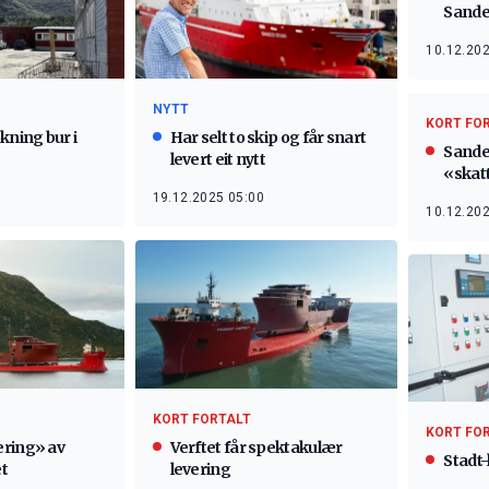
Sand
10.12.202
NYTT
KORT FO
kning bur i
Har selt to skip og får snart
Sande
levert eit nytt
«skat
19.12.2025 05:00
10.12.202
KORT FORTALT
KORT FO
ering» av
Verftet får spektakulær
Stadt-
et
levering