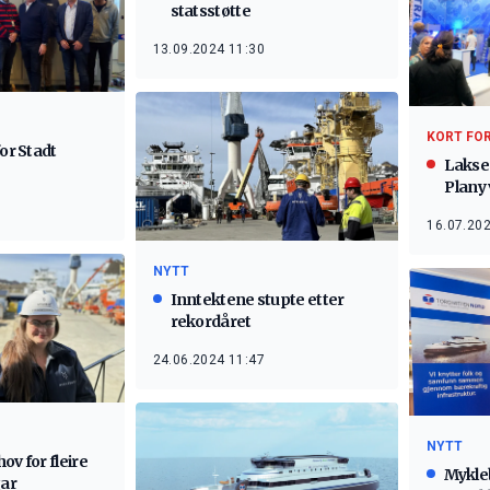
statsstøtte
13.09.2024 11:30
KORT FO
for Stadt
Lakse
Plany 
16.07.202
NYTT
Inntektene stupte etter
rekordåret
24.06.2024 11:47
NYTT
ov for fleire
Mykleb
gar