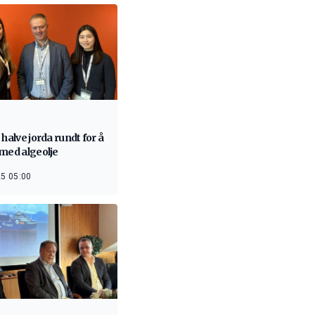
 halve jorda rundt for å
med algeolje
5 05:00