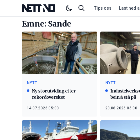
Tips oss
Last ned 
Emne: Sande
NYTT
NYTT
Ny stor utviding etter
Industriverks
rekordoverskot
bein å stå på
14.07.2026 05:00
23.06.2026 05:00