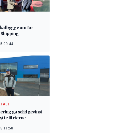
skal bygge om for
 Shipping
5 09:44
RTALT
ering ga solid gevinst
ytte til eierne
5 11:50