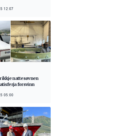
5 12:07
r ikkje nattesøvnen
tisferja forsvinn
5 05:00