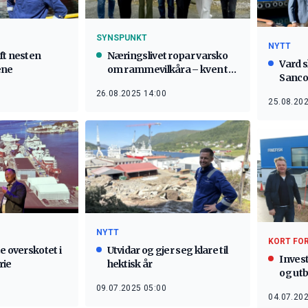
SYNSPUNKT
NYTT
ft nesten
Næringslivet ropar varsko
Vard 
ene
om rammevilkåra – kven tek
Sanco
ansvar?
26.08.2025 14:00
25.08.202
NYTT
KORT FO
e overskotet i
Utvidar og gjer seg klare til
Invest
rie
hektisk år
og utb
09.07.2025 05:00
04.07.202