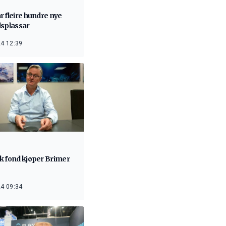
 fleire hundre nye
dsplassar
4 12:39
k fond kjøper Brimer
4 09:34