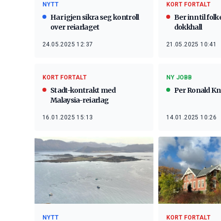
NYTT
KORT FORTALT
Har igjen sikra seg kontroll
Ber inn til folk
over reiarlaget
dokkhall
24.05.2025 12:37
21.05.2025 10:41
KORT FORTALT
NY JOBB
Stadt-kontrakt med
Per Ronald K
Malaysia-reiarlag
16.01.2025 15:13
14.01.2025 10:26
NYTT
KORT FORTALT