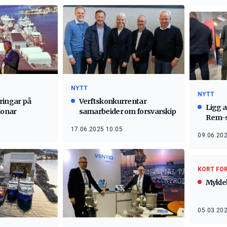
NYTT
NYTT
ringar på
Verftskonkurrentar
Ligg a
ionar
samarbeider om forsvarskip
Rem-s
17.06.2025 10:05
09.06.202
KORT FO
Mykleb
05.03.202