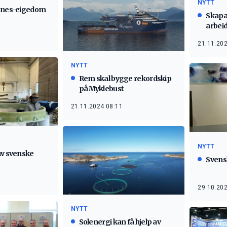
NYTT
rsnes-eigedom
Skapar
arbei
21.11.202
NYTT
Rem skal bygge rekordskip
på Myklebust
21.11.2024 08:11
NYTT
av svenske
Svens
29.10.202
NYTT
Solenergi kan få hjelp av