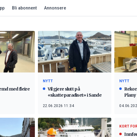
app
Bli abonnent
Annonsere
NYTT
NYTT
emd med fleire
Vil gjere slutt på
Rekor
«skatteparadiset» i Sande
Plany
22.06.2026 11:34
04.06.202
KORT FO
Innfø