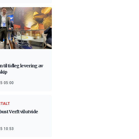
n til tidleg levering av
kip
5 05:00
RTALT
ust Verft vil utvide
5 10:53