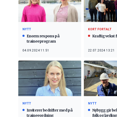
NYTT
KORT FORTALT
Enorm respons på
Kraftig vekst 
traineeprogram
04.09.2024 11:51
22.07.2024 13:21
NYTT
NYTT
Inviterer bedrifter med på
Nybygg gir beh
traineeordning
folk og lærlin