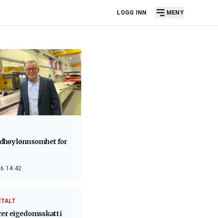
LOGG INN
MENY
dhøy lønnsomhet for
6 14:42
RTALT
rer eigedomsskatt i