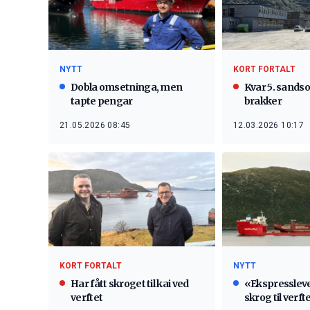
NYTT
KORT FORTALT
Dobla omsetninga, men
Kvar 5. sandso
tapte pengar
brakker
21.05.2026 08:45
12.03.2026 10:17
KORT FORTALT
NYTT
Har fått skroget til kai ved
«Ekspresslev
verftet
skrog til verft