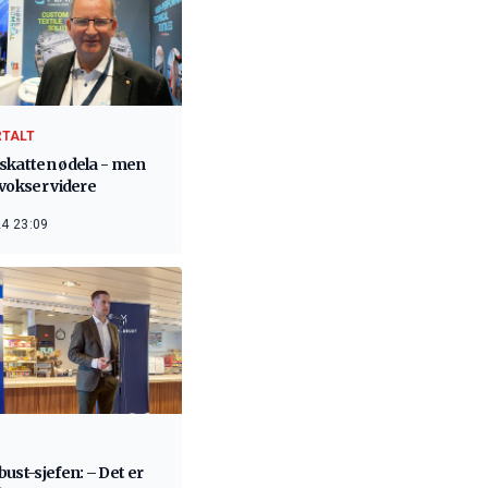
RTALT
skatten ødela - men
vokser videre
4 23:09
ust-sjefen: – Det er