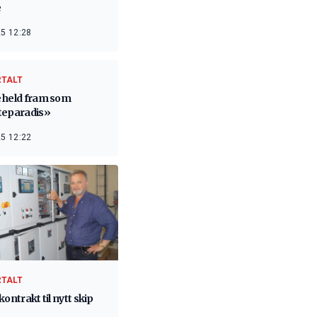
e
5 12:28
RTALT
 held fram som
teparadis»
5 12:22
RTALT
kontrakt til nytt skip