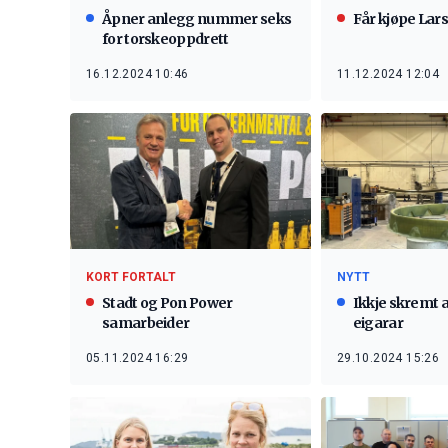
Åpner anlegg nummer seks
Får kjøpe La
for torskeoppdrett
16.12.2024 10:46
11.12.2024 12:04
KORT FORTALT
NYTT
Stadt og Pon Power
Ikkje skremt 
samarbeider
eigarar
05.11.2024 16:29
29.10.2024 15:26