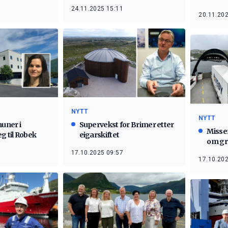
24.11.2025 15:11
20.11.202
NYTT
NYTT
uner i
Supervekst for Brimer etter
Misse
g til Robek
eigarskiftet
om gra
17.10.2025 09:57
17.10.202