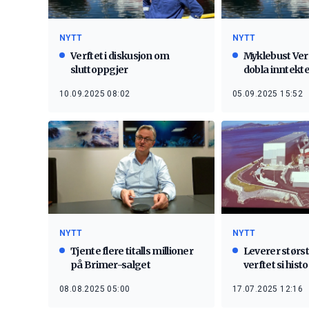
NYTT
NYTT
Verftet i diskusjon om
Myklebust Ver
sluttoppgjer
dobla inntekt
10.09.2025 08:02
05.09.2025 15:52
NYTT
NYTT
Tjente flere titalls millioner
Leverer størst
på Brimer-salget
verftet si histo
08.08.2025 05:00
17.07.2025 12:16