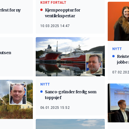
KORT FORTALT
efest for ny
Kjempeopptur for
ventilekspertar
10.03.2025 14:47
NYTT
nutsen
Reiste
jobbe 
07.02.202
NYTT
Sanco-gründer ferdig som
toppsjef
06.01.2025 15:52