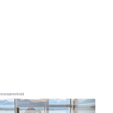
nnonsørinnhold