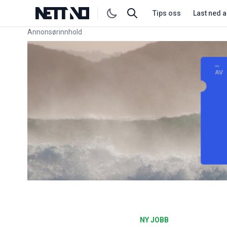
Tips oss
Last ned 
Annonsørinnhold
Link for annonse
NY JOBB