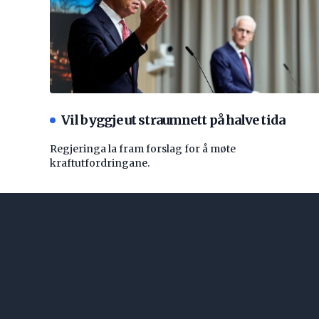
Vil byggje ut straumnett på halve tida
Regjeringa la fram forslag for å møte
kraftutfordringane.