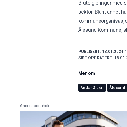
Bruteig bringer med s
sektor. Blant annet ha
kommuneorganisasjon
Ålesund Kommune, skr
PUBLISERT:
18.01.2024 1
SIST OPPDATERT:
18.01.
Mer om
Anda-Olsen
Ålesund
Annonsørinnhold