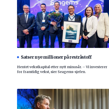
Satser nye millioner på restråstoff
Hentet vekstkapital etter nytt minusår. – Vi investerer
for framtidig vekst, sier Seagems-sjefen.