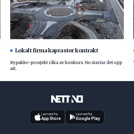
Lokalt firma kapra stor kontrakt
Bypakke-prosjekt råka av konkurs. No startar det opp
att.
Last ned fra
Last ned fra
App Store
Google Play