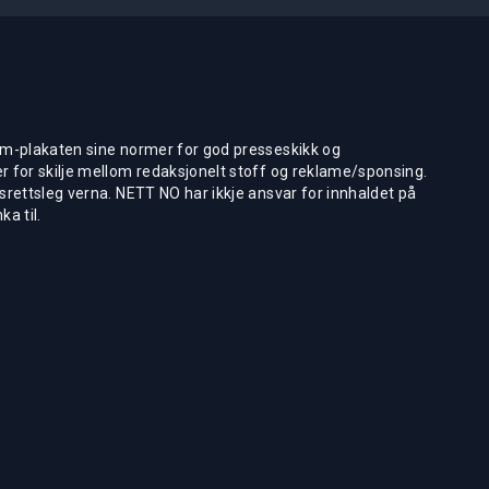
m-plakaten sine normer for god presseskikk og
 for skilje mellom redaksjonelt stoff og reklame/sponsing.
rettsleg verna. NETT NO har ikkje ansvar for innhaldet på
ka til.