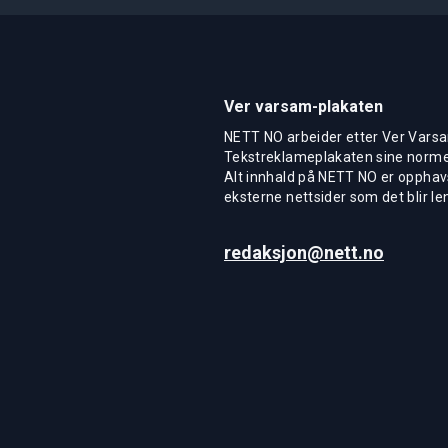
Ver varsam-plakaten
NETT NO arbeider etter Ver Varsa
Tekstreklameplakaten sine normer
Alt innhald på NETT NO er opphavs
eksterne nettsider som det blir len
redaksjon@nett.no