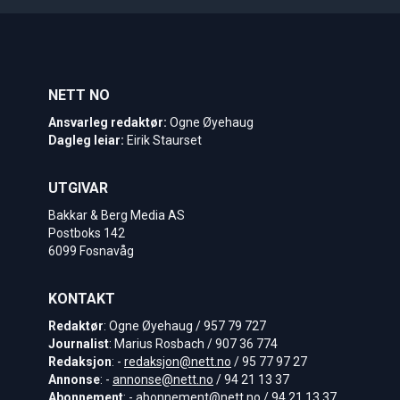
NETT NO
Ansvarleg redaktør:
Ogne Øyehaug
Dagleg leiar:
Eirik Staurset
UTGIVAR
Bakkar & Berg Media AS
Postboks 142
6099 Fosnavåg
KONTAKT
Redaktør
: Ogne Øyehaug / 957 79 727
Journalist
: Marius Rosbach / 907 36 774
Redaksjon
: -
redaksjon@nett.no
/ 95 77 97 27
Annonse
: -
annonse@nett.no
/ 94 21 13 37
Abonnement
: -
abonnement@nett.no
/ 94 21 13 37