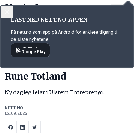
LOGG INN
MENY
Annonsørinnhold
LAST NED NETT.NO-APPEN
Link for annonse
Få nett.no som app på Android for enklere tilgang til
de siste nyhetene.
Last ned fra
Google Play
NY JOBB
Rune Totland
Ny dagleg leiar i Ulstein Entreprenør.
NETT NO
02.09.2025