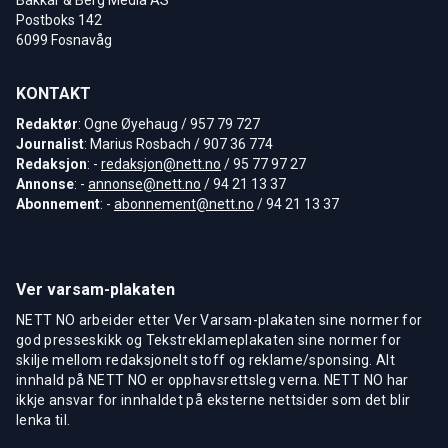
Postboks 142
6099 Fosnavåg
KONTAKT
Redaktør
: Ogne Øyehaug / 957 79 727
Journalist
: Marius Rosbach / 907 36 774
Redaksjon
: -
redaksjon@nett.no
/ 95 77 97 27
Annonse
: -
annonse@nett.no
/ 94 21 13 37
Abonnement
: -
abonnement@nett.no
/ 94 21 13 37
Ver varsam-plakaten
NETT NO arbeider etter Ver Varsam-plakaten sine normer for
god presseskikk og Tekstreklameplakaten sine normer for
skilje mellom redaksjonelt stoff og reklame/sponsing. Alt
innhald på NETT NO er opphavsrettsleg verna. NETT NO har
ikkje ansvar for innhaldet på eksterne nettsider som det blir
lenka til.