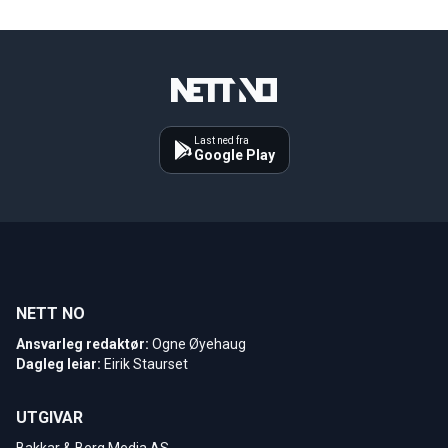
Last ned fra
Google Play
NETT NO
Ansvarleg redaktør:
Ogne Øyehaug
Dagleg leiar:
Eirik Staurset
UTGIVAR
Bakkar & Berg Media AS