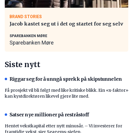
BRAND STORIES
Jacob kastet seg ut i det og startet for seg selv
SPAREBANKEN MØRE
Sparebanken Møre
Siste nytt
Riggar seg for å unngå sprekk på skipstunnelen
Få prosjekt vil bli følgt med like kritiske blikk. Ein «x-faktor»
kan kystdirektøren likevel gjere lite med.
Satser nye millioner på restråstoff
Hentet vekstkapital etter nytt minusår. – Vi investerer for
framtidig vekst, sier Seagems-sjefen.