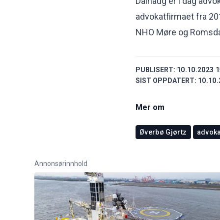
Dalhaug er i dag advok
advokatfirmaet fra 20
NHO Møre og Romsdal, 
PUBLISERT:
10.10.2023 1
SIST OPPDATERT:
10.10.
Mer om
Øverbø Gjørtz
advoka
Annonsørinnhold