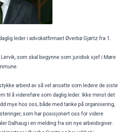
 daglig leder i advokatfirmaet Øverbø Gjørtz fra 1.
n Lervik, som skal begynne som juridisk sjef i Møre
ommune.
 stykke arbeid av så vel ansatte som ledere de siste
m til å videreføre som daglig leder. Ikke minst det
jedd mye hos oss, både med tanke på organisering,
steringer, som har posisjonert oss for videre
taler Dalhaug i en melding fra sin nye arbeidsgiver.