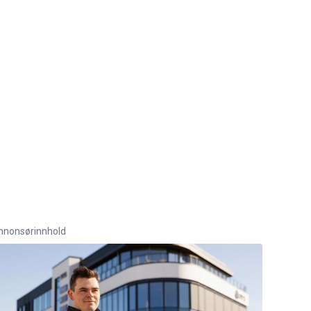
nnonsørinnhold