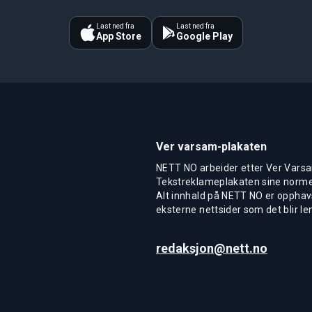
Last ned fra
Last ned fra
App Store
Google Play
Ver varsam-plakaten
NETT NO arbeider etter Ver Varsa
Tekstreklameplakaten sine normer
Alt innhald på NETT NO er opphavs
eksterne nettsider som det blir len
redaksjon@nett.no