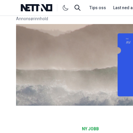
Tips oss
Last ned 
Annonsørinnhold
Link for annonse
NY JOBB