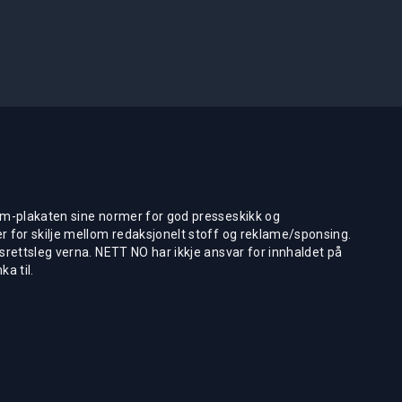
m-plakaten sine normer for god presseskikk og
 for skilje mellom redaksjonelt stoff og reklame/sponsing.
rettsleg verna. NETT NO har ikkje ansvar for innhaldet på
ka til.