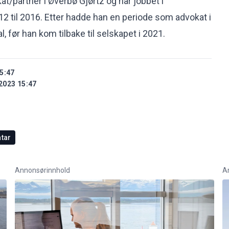
at/partner i Øverbø Gjørtz og har jobbet i
12 til 2016. Etter hadde han en periode som advokat i
før han kom tilbake til selskapet i 2021.
5:47
2023 15:47
tar
Annonsørinnhold
A