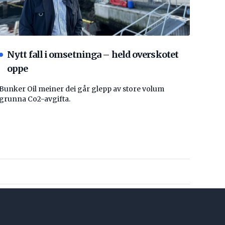
Nytt fall i omsetninga – held overskotet
oppe
Bunker Oil meiner dei går glepp av store volum
grunna Co2-avgifta.