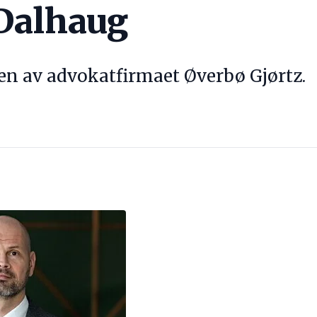
 Dalhaug
sen av advokatfirmaet Øverbø Gjørtz.