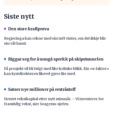
Siste nytt
Den store kraftprøva
Regjeringa kan rekne med ein tøff vinter, om det ikkje blir
ein våt haust.
Riggar seg for å unngå sprekk på skipstunnelen
Få prosjekt vil bli følgt med like kritiske blikk. Ein «x-faktor»
kan kystdirektøren likevel gjere lite med.
Satser nye millioner på restråstoff
Hentet vekstkapital etter nytt minusår. – Vi investerer for
framtidig vekst, sier Seagems-sjefen.