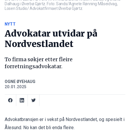
Dalhaug i Øverbø Gjørtz. Foto: Sands/Agnete Rønning Måseidvag,
Losen Studio/ Advokatfirmaet Øverbø Gjørtz.
NYTT
Advokatar utvidar på
Nordvestlandet
To firma søkjer etter fleire
forretningsadvokatar.
OGNE ØYEHAUG
20.01.2025
Advokatbransjen er i vekst på Nordvestlandet, og spesielt i
Ålesund. No kan det bli enda fleire.