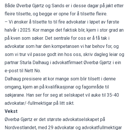
Både Øverbø Gjørtz og Sands er i desse dagar på jakt etter
fleire tilsette, og begge er opne for å tilsette fleire.
– Vi ønsker å tilsette to til fire advokatar i løpet av første
halvår i 2025. Kor mange det faktisk blir, kjem i stor grad an
på kven som søker. Det sentrale for oss er å få tak i
advokatar som har den kompetansen vi har behov for, og
som vi trur vil passe godt inn hos oss, skriv dagleg leiar og
partnar Sturla Dalhaug i advokatfirmaet Øverbø Gjørtz i ein
e-post til Nett No.
Dalhaug presisere at kor mange som blir tilsett i denne
omgang, kjem an på kvalifikasjonar og fagområde til
søkjarane. Han ser for seg at selskapet vil auke til 35-40
advokatar/-fullmektigar på litt sikt.
Vekst
Øverbø Gjørtz er det største advokatselskapet på
Nordvestlandet, med 29 advokatar og advokatfullmektigar