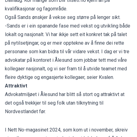
Dalhaug. Kor mange som blir tilsett no kjem an på
kvalifikasjonar og fagområde.
Også Sands ønskjer å vekse seg større på lenger sikt.
-Sands er i ein spanande fase med vekst og utvikling både
lokalt og nasjonalt. Vi har ikkje sett eit konkret tak på talet
på nytilsetjingar, og er meir opptekne av å finne dei rette
personane som kan bidra til vår vidare vekst. I dag er vi tre
advokatar på kontoret i Ålesund som jobbar tett med våre
kollegaer nasjonalt, og vi ser fram til å utvide teamet med
fleire dyktige og engasjerte kollegaer, seier Kvalen.
Attraktivt
Advokatmiljøet i Ålesund har blitt så stort og attraktivt at
det også trekkjer til seg folk utan tilknytning til
Nordvestlandet før.
I Nett No-magasinet 2024, som kom ut i november, skreiv