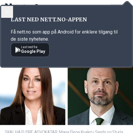
LOGG INN
MENY
Annonsørinnhold
LAST NED NETT.NO-APPEN
Link for annonse
Få nett.no som app på Android for enklere tilgang til
de siste nyhetene.
Last ned fra
Google Play
SKAL HA FLEIRE ADVOKATAR: Maria Elena Kvalen i Sands og Sturla