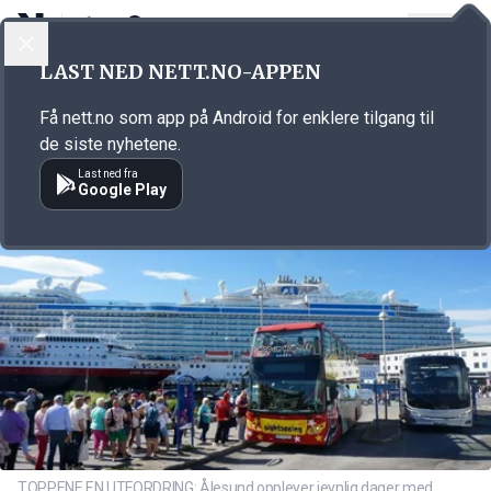
LOGG INN
MENY
Annonsørinnhold
LAST NED NETT.NO-APPEN
Link for annonse
Få nett.no som app på Android for enklere tilgang til
de siste nyhetene.
Last ned fra
Google Play
TOPPENE EN UTFORDRING: Ålesund opplever jevnlig dager med