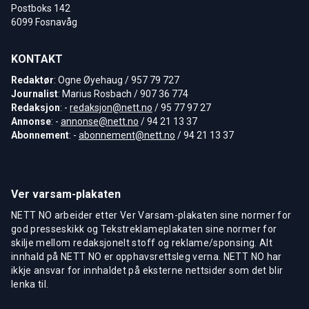
Postboks 142
6099 Fosnavåg
KONTAKT
Redaktør
: Ogne Øyehaug / 957 79 727
Journalist
: Marius Rosbach / 907 36 774
Redaksjon
: -
redaksjon@nett.no
/ 95 77 97 27
Annonse
: -
annonse@nett.no
/ 94 21 13 37
Abonnement
: -
abonnement@nett.no
/ 94 21 13 37
Ver varsam-plakaten
NETT NO arbeider etter Ver Varsam-plakaten sine normer for
god presseskikk og Tekstreklameplakaten sine normer for
skilje mellom redaksjonelt stoff og reklame/sponsing. Alt
innhald på NETT NO er opphavsrettsleg verna. NETT NO har
ikkje ansvar for innhaldet på eksterne nettsider som det blir
lenka til.