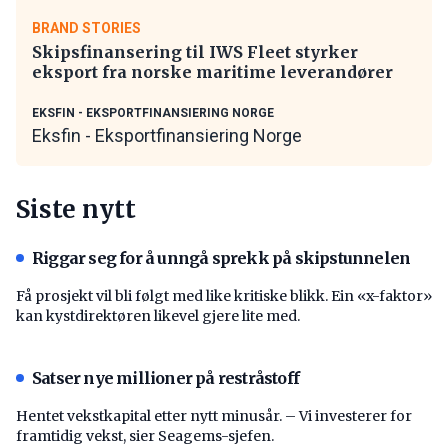
BRAND STORIES
Skipsfinansering til IWS Fleet styrker
eksport fra norske maritime leverandører
EKSFIN - EKSPORTFINANSIERING NORGE
Eksfin - Eksportfinansiering Norge
Siste nytt
Riggar seg for å unngå sprekk på skipstunnelen
Få prosjekt vil bli følgt med like kritiske blikk. Ein «x-faktor»
kan kystdirektøren likevel gjere lite med.
Satser nye millioner på restråstoff
Hentet vekstkapital etter nytt minusår. – Vi investerer for
framtidig vekst, sier Seagems-sjefen.