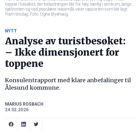
topper i besøket, der belastningen blir for høy, særlig i sentrum, langs
sjøfronten og ved populære reisemål, viser rapporten som ble lagt
fram tirsdag. Foto: Ogne Øyehaug
NYTT
Analyse av turistbesøket:
– Ikke dimensjonert for
toppene
Konsulentrapport med klare anbefalinger til
Ålesund kommune.
MARIUS ROSBACH
24.02.2026