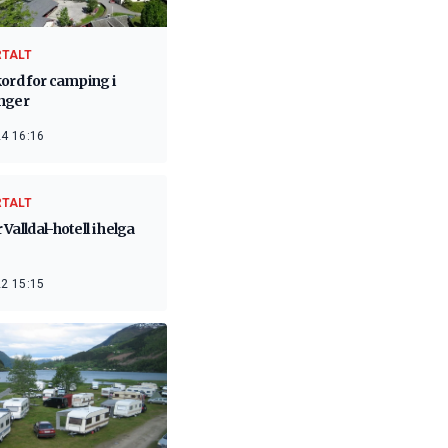
RTALT
ord for camping i
nger
4 16:16
RTALT
Valldal-hotell i helga
2 15:15