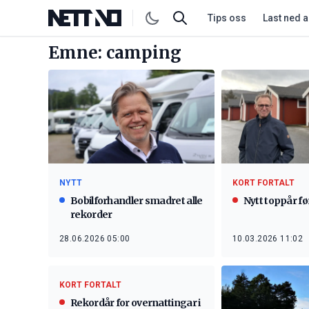
Tips oss
Last ned 
Emne: camping
NYTT
KORT FORTALT
Bobilforhandler smadret alle
Nytt toppår f
rekorder
28.06.2026 05:00
10.03.2026 11:02
KORT FORTALT
Rekordår for overnattingar i