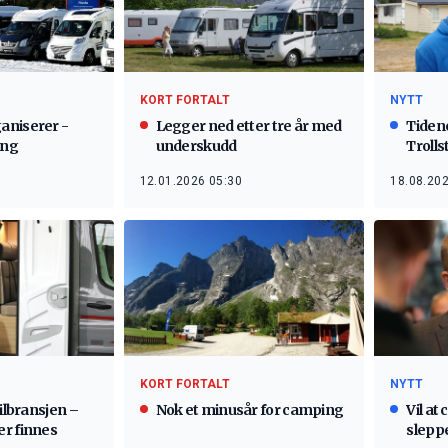
KORT FORTALT
NYTT
aniserer -
Legger ned etter tre år med
Tiden
ing
underskudd
Trolls
12.01.2026 05:30
18.08.202
KORT FORTALT
NYTT
bilbransjen –
Nok et minusår for camping
Vil at
r finnes
sleppe