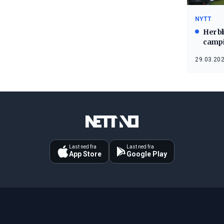
NYTT
Her bli
campi
29.03.202
Last ned fra
Last ned fra
App Store
Google Play