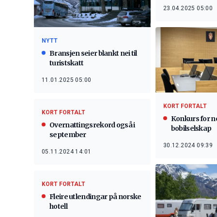
23.04.2025 05:00
NYTT
Bransjen seier blankt nei til
turistskatt
11.01.2025 05:00
KORT FORTALT
KORT FORTALT
Konkurs for n
Overnattingsrekord også i
bobilselskap
september
30.12.2024 09:39
05.11.2024 14:01
KORT FORTALT
Fleire utlendingar på norske
hotell