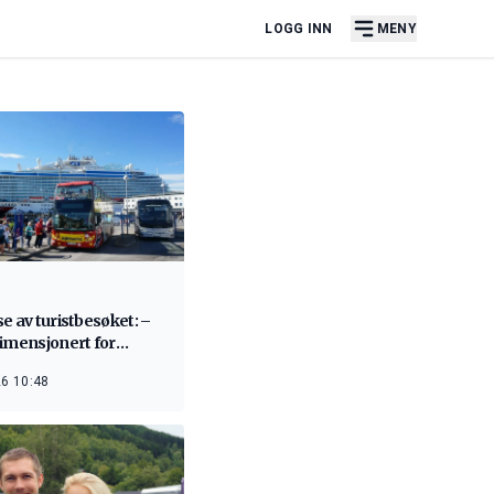
LOGG INN
MENY
e av turistbesøket: –
dimensjonert for
ne
6 10:48