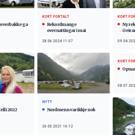
KORT FO
KORT FORTALT
Ny rek
edoverbakke ga
Rekordmange
Geira
overnattingar i mai
09.04.202
28.06.2024 11:07
KORT FO
Opnar 
08.07.202
NYTT
ll i 2022
Nordmenn var ikkje nok
26.05.2021 16:12