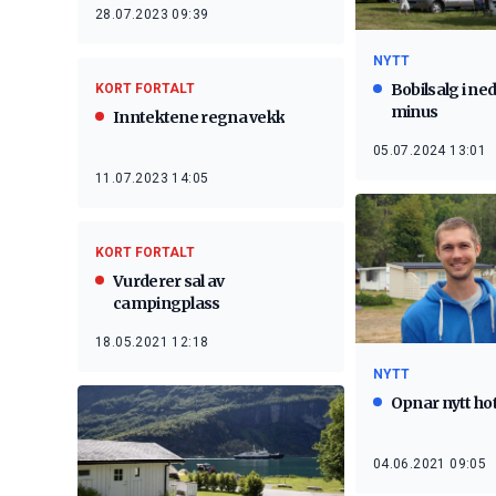
28.07.2023 09:39
NYTT
Bobilsalg i n
KORT FORTALT
minus
Inntektene regna vekk
05.07.2024 13:01
11.07.2023 14:05
KORT FORTALT
Vurderer sal av
campingplass
18.05.2021 12:18
NYTT
Opnar nytt hote
04.06.2021 09:05