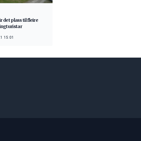
r det plass til fleire
ngturistar
1 15:01