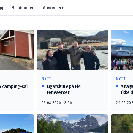
app
Bli abonnent
Annonsere
NYTT
NYTT
ør camping-sal
Eigarskifte på Flø
Analys
Feriesenter
Ikke 
toppe
09.03.2026 12:06
24.02.202