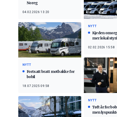
Noreg
04.02.2026 13:20
NYTT
Kjeden omorg
mer lokal styr
02.02.2026 15:58
NYTT
Fortsatt bratt motbakke for
bobil
18.07.2025 09:58
NYTT
Tøft år for bo
men lyspunkte