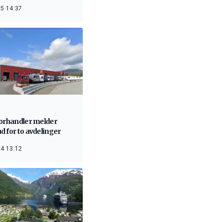
5 14:37
forhandler melder
 for to avdelinger
4 13:12