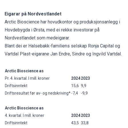
Eigarar på Nordvestlandet
Arctic Bioscience har hovudkontor og produksjonsanlegg i
Hovdebygda i Ørsta, med ei rekke investorar på
Nordvestlandet som medeigarar.
Blant dei er Halsebakk-familiens selskap Ronja Capital og
Vartdal Plast-eigarane Jan Endre, Sindre og Ingvild Vartdal.
Arctic Bioscience as
Pr. 4. kvartal. I mill. kroner
2024
2023
Driftsinntekt
15,6
9,9
Driftsresultat før av- og nedskriving*
-7,4
-9,9
Arctic Bioscience as
4. kvartal. I mill. kroner
2024
2023
Driftsinntekt
43,5
33,8