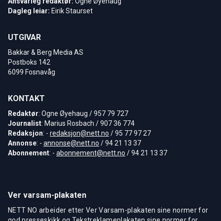
Ansvarleg redaktør:
Ogne Øyehaug
Dagleg leiar:
Eirik Staurset
UTGIVAR
Bakkar & Berg Media AS
Postboks 142
6099 Fosnavåg
KONTAKT
Redaktør
: Ogne Øyehaug / 957 79 727
Journalist
: Marius Rosbach / 907 36 774
Redaksjon
: -
redaksjon@nett.no
/ 95 77 97 27
Annonse
: -
annonse@nett.no
/ 94 21 13 37
Abonnement
: -
abonnement@nett.no
/ 94 21 13 37
Ver varsam-plakaten
NETT NO arbeider etter Ver Varsam-plakaten sine normer for
god presseskikk og Tekstreklameplakaten sine normer for