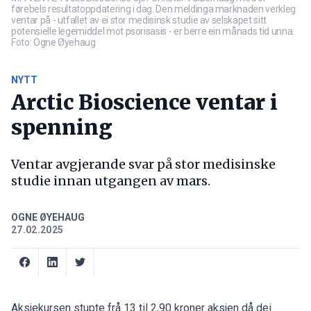
førebels resultatoppdatering i dag. Den meldinga marknaden verkleg
ventar på - utfallet av ei stor medisinsk studie av selskapet sitt
potensielle legemiddel mot psorisasis - er berre ein månads tid unna.
Foto: Ogne Øyehaug
NYTT
Arctic Bioscience ventar i
spenning
Ventar avgjerande svar på stor medisinske
studie innan utgangen av mars.
OGNE ØYEHAUG
27.02.2025
Aksjekursen stupte frå 13 til 2,90 kroner aksjen då dei