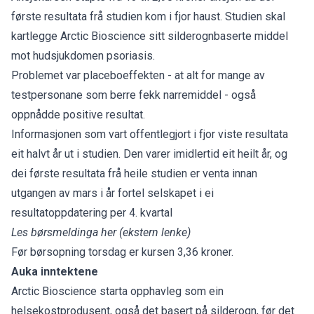
første resultata frå studien kom i fjor haust. Studien skal
kartlegge Arctic Bioscience sitt silderognbaserte middel
mot hudsjukdomen psoriasis.
Problemet var placeboeffekten - at alt for mange av
testpersonane som berre fekk narremiddel - også
oppnådde positive resultat.
Informasjonen som vart offentlegjort i fjor viste resultata
eit halvt år ut i studien. Den varer imidlertid eit heilt år, og
dei første resultata frå heile studien er venta innan
utgangen av mars i år fortel selskapet i ei
resultatoppdatering per 4. kvartal
Les børsmeldinga her
(ekstern lenke)
Før børsopning torsdag er kursen 3,36 kroner.
Auka inntektene
Arctic Bioscience starta opphavleg som ein
helsekostprodusent, også det basert på silderogn, før det