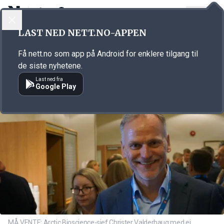
LOGG INN
MENY
Annonsørinnhold
LAST NED NETT.NO-APPEN
Link for annonse
Få nett.no som app på Android for enklere tilgang til
de siste nyhetene.
Last ned fra
Google Play
MÅ VENTE: Arctic Bioscience-sjef Christer Valderhaug med ei