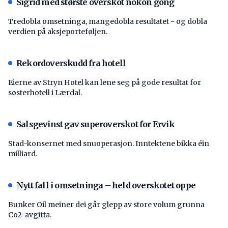
Sigrid med største overskot nokon gong
Tredobla omsetninga, mangedobla resultatet - og dobla
verdien på aksjeporteføljen.
Rekordoverskudd fra hotell
Eierne av Stryn Hotel kan lene seg på gode resultat for
søsterhotell i Lærdal.
Salsgevinst gav superoverskot for Ervik
Stad-konsernet med snuoperasjon. Inntektene bikka éin
milliard.
Nytt fall i omsetninga – held overskotet oppe
Bunker Oil meiner dei går glepp av store volum grunna
Co2-avgifta.