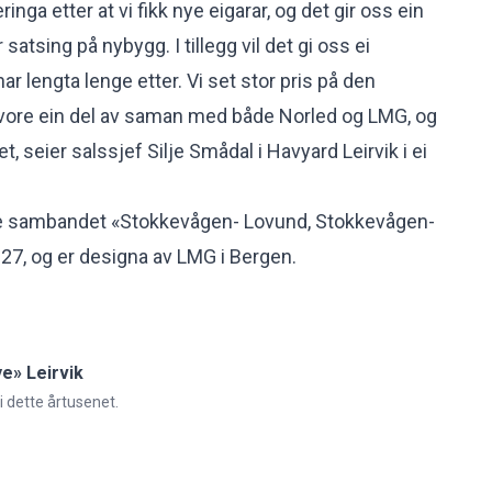
inga etter at vi fikk nye eigarar, og det gir oss ein
 satsing på nybygg. I tillegg vil det gi oss ei
ar lengta lenge etter. Vi set stor pris på den
 vore ein del av saman med både Norled og LMG, og
t, seier salssjef Silje Smådal i Havyard Leirvik i ei
ere sambandet «Stokkevågen- Lovund, Stokkevågen-
7, og er designa av LMG i Bergen.
ye» Leirvik
 i dette årtusenet.