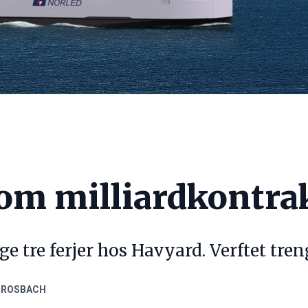
 om milliardkontra
ge tre ferjer hos Havyard. Verftet treng
 ROSBACH