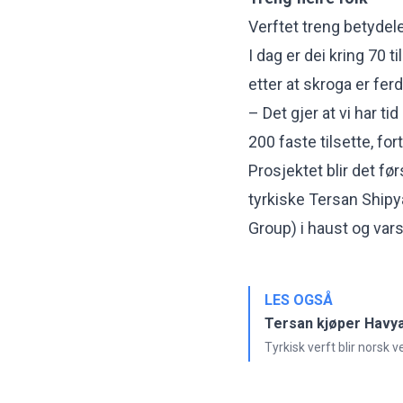
Verftet treng betydele
I dag er dei kring 70 t
etter at skroga er ferd
– Det gjer at vi har t
200 faste tilsette, fo
Prosjektet blir det f
tyrkiske Tersan Shipy
Group) i haust og vars
LES OGSÅ
Tersan kjøper Havya
Tyrkisk verft blir norsk v