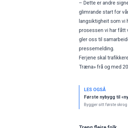
– Dette er andre signer
glimrande start for vår
langsiktigheit som vi h
prosessen vi har fått
gler oss til samarbeide
pressemelding.
Ferjene skal trafikk
Træna» frå og med 202
LES OGSÅ
Første nybygg til «n
Byggjer sitt første skrog
Treng fleire folk