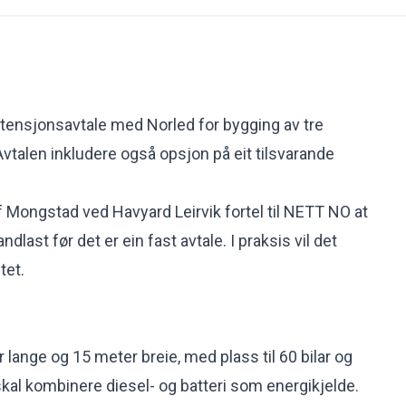
ntensjonsavtale med Norled for bygging av tre
 Avtalen inkludere også opsjon på eit tilsvarande
f Mongstad ved Havyard Leirvik fortel til NETT NO at
dlast før det er ein fast avtale. I praksis vil det
tet.
r lange og 15 meter breie, med plass til 60 bilar og
skal kombinere diesel- og batteri som energikjelde.