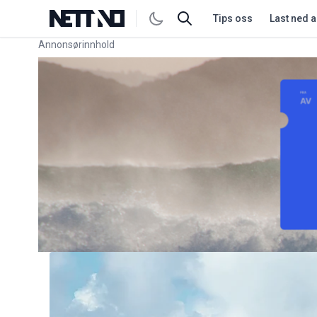
Tips oss
Last ned 
Annonsørinnhold
Link for annonse