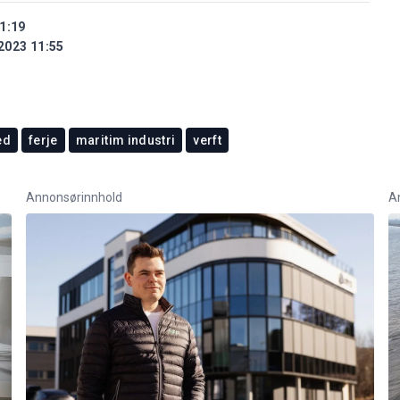
1:19
2023 11:55
ed
ferje
maritim industri
verft
Annonsørinnhold
A