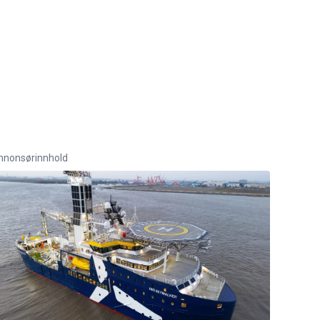
nnonsørinnhold