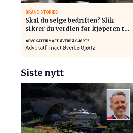
BRAND STORIES
Skal du selge bedriften? Slik
sikrer du verdien før kjøperen tar
kontakt
ADVOKATFIRMAET ØVERBØ GJØRTZ
Advokatfirmaet Øverbø Gjørtz
Siste nytt