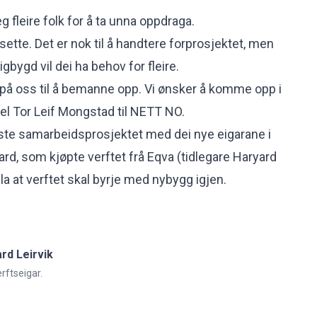
g fleire folk for å ta unna oppdraga.
ilsette. Det er nok til å handtere forprosjektet, men
igbygd vil dei ha behov for fleire.
id på oss til å bemanne opp. Vi ønsker å komme opp i
rtel Tor Leif Mongstad til NETT NO.
ørste samarbeidsprosjektet med dei nye eigarane i
ard, som kjøpte verftet frå Eqva (tidlegare Haryard
la at verftet skal byrje med nybygg igjen.
rd Leirvik
erftseigar.