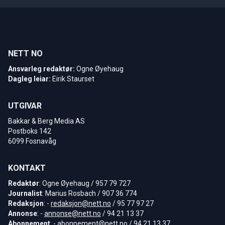
NETT NO
Ansvarleg redaktør:
Ogne Øyehaug
Dagleg leiar:
Eirik Staurset
UTGIVAR
Bakkar & Berg Media AS
Postboks 142
6099 Fosnavåg
KONTAKT
Redaktør
: Ogne Øyehaug / 957 79 727
Journalist
: Marius Rosbach / 907 36 774
Redaksjon
: -
redaksjon@nett.no
/ 95 77 97 27
Annonse
: -
annonse@nett.no
/ 94 21 13 37
Abonnement
: -
abonnement@nett.no
/ 94 21 13 37