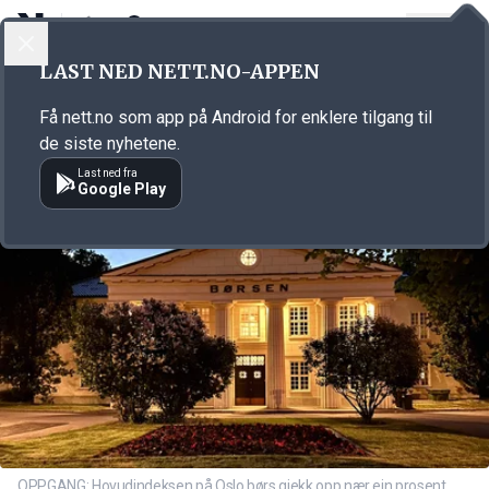
LOGG INN
MENY
Annonsørinnhold
LAST NED NETT.NO-APPEN
Link for annonse
Få nett.no som app på Android for enklere tilgang til
de siste nyhetene.
Last ned fra
Google Play
OPPGANG: Hovudindeksen på Oslo børs gjekk opp nær ein prosent