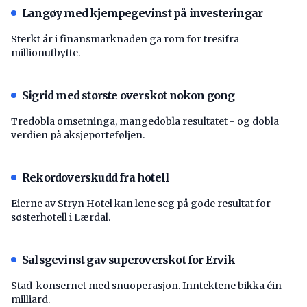
Langøy med kjempegevinst på investeringar
Sterkt år i finansmarknaden ga rom for tresifra
millionutbytte.
Sigrid med største overskot nokon gong
Tredobla omsetninga, mangedobla resultatet - og dobla
verdien på aksjeporteføljen.
Rekordoverskudd fra hotell
Eierne av Stryn Hotel kan lene seg på gode resultat for
søsterhotell i Lærdal.
Salsgevinst gav superoverskot for Ervik
Stad-konsernet med snuoperasjon. Inntektene bikka éin
milliard.