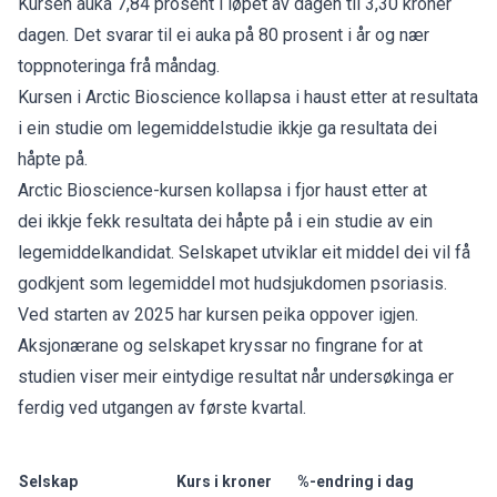
Kursen auka 7,84 prosent i løpet av dagen til 3,30 kroner
dagen. Det svarar til ei auka på 80 prosent i år og nær
toppnoteringa frå måndag.
Kursen i Arctic Bioscience kollapsa i haust etter at resultata
i ein studie om legemiddelstudie ikkje ga resultata dei
håpte på.
Arctic Bioscience-kursen kollapsa i fjor haust etter at
dei
ikkje fekk resultata dei håpte på
i ein studie av ein
legemiddelkandidat. Selskapet utviklar eit middel dei vil få
godkjent som legemiddel mot hudsjukdomen psoriasis.
Ved starten av 2025 har kursen peika oppover igjen.
Aksjonærane og selskapet kryssar no fingrane for at
studien viser meir eintydige resultat når undersøkinga er
ferdig ved utgangen av første kvartal.
Selskap
Kurs i kroner
%-endring i dag