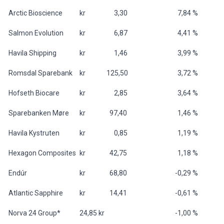
Arctic Bioscience
kr 3,30
7,84 %
Salmon Evolution
kr 6,87
4,41 %
Havila Shipping
kr 1,46
3,99 %
Romsdal Sparebank
kr 125,50
3,72 %
Hofseth Biocare
kr 2,85
3,64 %
Sparebanken Møre
kr 97,40
1,46 %
Havila Kystruten
kr 0,85
1,19 %
Hexagon Composites
kr 42,75
1,18 %
Endúr
kr 68,80
-0,29 %
Atlantic Sapphire
kr 14,41
-0,61 %
Norva 24 Group*
24,85 kr
-1,00 %