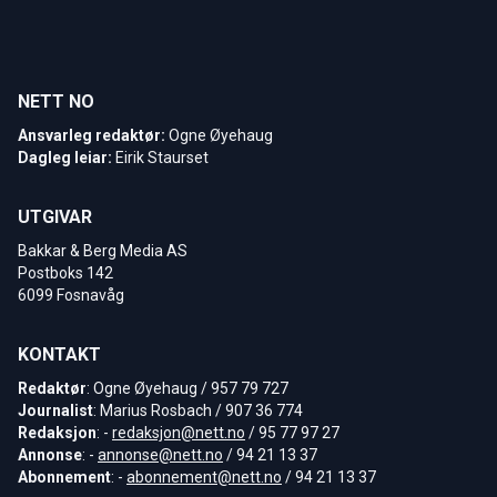
NETT NO
Ansvarleg redaktør:
Ogne Øyehaug
Dagleg leiar:
Eirik Staurset
UTGIVAR
Bakkar & Berg Media AS
Postboks 142
6099 Fosnavåg
KONTAKT
Redaktør
: Ogne Øyehaug / 957 79 727
Journalist
: Marius Rosbach / 907 36 774
Redaksjon
: -
redaksjon@nett.no
/ 95 77 97 27
Annonse
: -
annonse@nett.no
/ 94 21 13 37
Abonnement
: -
abonnement@nett.no
/ 94 21 13 37