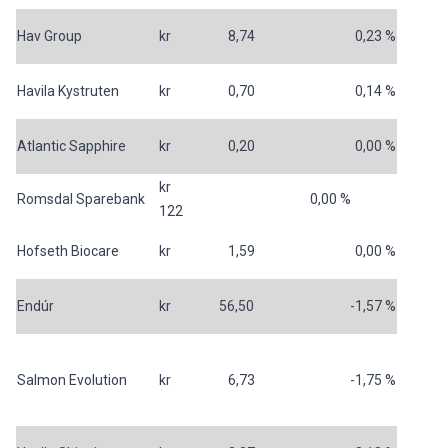
Hav Group
kr 8,74
0,23 %
Havila Kystruten
kr 0,70
0,14 %
Atlantic Sapphire
kr 0,20
0,00 %
kr
Romsdal Sparebank
0,00 %
122
Hofseth Biocare
kr 1,59
0,00 %
Endúr
kr 56,50
-1,57 %
Salmon Evolution
kr 6,73
-1,75 %