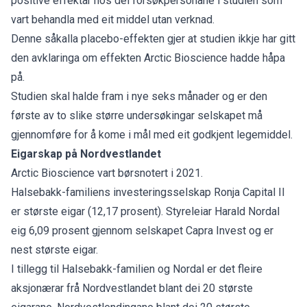
positive effektar hos dei forsøkpersonane i studien som
vart behandla med eit middel utan verknad.
Denne såkalla placebo-effekten gjer at studien ikkje har gitt
den avklaringa om effekten Arctic Bioscience hadde håpa
på.
Studien skal halde fram i nye seks månader og er den
første av to slike større undersøkingar selskapet må
gjennomføre for å kome i mål med eit godkjent legemiddel.
Eigarskap på Nordvestlandet
Arctic Bioscience vart børsnotert i 2021.
Halsebakk-familiens investeringsselskap Ronja Capital II
er største eigar (12,17 prosent). Styreleiar Harald Nordal
eig 6,09 prosent gjennom selskapet Capra Invest og er
nest største eigar.
I tillegg til Halsebakk-familien og Nordal er det fleire
aksjonærar frå Nordvestlandet blant dei 20 største