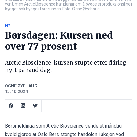
vent, men Arctic Bioscience har planar om å bygge ei produksjonsline i
bygget bak bygga i forgrunnen. Foto: Ogne Øyehaug
NYTT
Børsdagen: Kursen ned
over 77 prosent
Arctic Bioscience-kursen stupte etter dårleg
nytt på raud dag.
OGNE ØYEHAUG
15.10.2024
Børsmeldinga som Arctic Bioscience
sende ut måndag
kveld
gjorde at Oslo Børs stengte handelen i aksjen ved