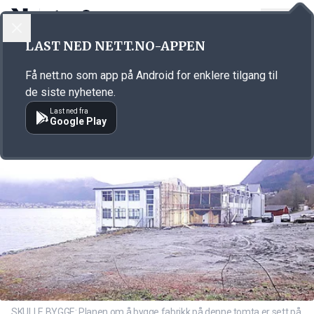
LOGG INN
MENY
Annonsørinnhold
LAST NED NETT.NO-APPEN
Link for annonse
Få nett.no som app på Android for enklere tilgang til
de siste nyhetene.
Last ned fra
Google Play
SKULLE BYGGE: Planen om å bygge fabrikk på denne tomta er sett på