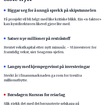
Riggar seg for å unngå sprekk på skipstunnelen
Få prosjekt vil bli følgt med like kritiske blikk. Ein «x-faktor»
kan kystdirektøren likevel gjere lite med.
Satser nye millioner på restråstoff
Hentet vekstkapital etter nytt minusår. – Vi investerer for
framtidig vekst, sier Seagems-sjefen.
Langøy med kjempegevinst på investeringar
Sterkt år i finansmarknaden ga rom for tresifra
millionutbytte.
Børsdagen: Kursras for reiarlag
Slik gjekk det med dei børsnoterte selskapa på