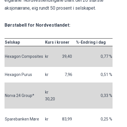
eigarane. Nordvestlendingane blant dei 20 største
aksjonærane, eig rundt 50 prosent i selskapet.
Børstabell for Nordvestlandet:
Selskap
Kurs i kroner
%-Endring i dag
Hexagon Composites
kr 39,40
0,77 %
Hexagon Purus
kr 7,96
0,51 %
kr
Norva 24 Group*
0,33 %
30,20
Sparebanken Møre
kr 83,99
0,25 %