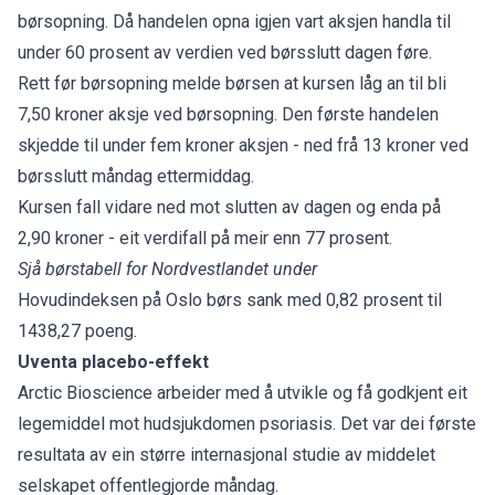
børsopning. Då handelen opna igjen vart aksjen handla til
under 60 prosent av verdien ved børsslutt dagen føre.
Rett før børsopning melde børsen at kursen låg an til bli
7,50 kroner aksje ved børsopning. Den første handelen
skjedde til under fem kroner aksjen - ned frå 13 kroner ved
børsslutt måndag ettermiddag.
Kursen fall vidare ned mot slutten av dagen og enda på
2,90 kroner - eit verdifall på meir enn 77 prosent.
Sjå børstabell for Nordvestlandet under
Hovudindeksen på Oslo børs sank med 0,82 prosent til
1438,27 poeng.
Uventa placebo-effekt
Arctic Bioscience arbeider med å utvikle og få godkjent eit
legemiddel mot hudsjukdomen psoriasis. Det var dei første
resultata av ein større internasjonal studie av middelet
selskapet offentlegjorde måndag.