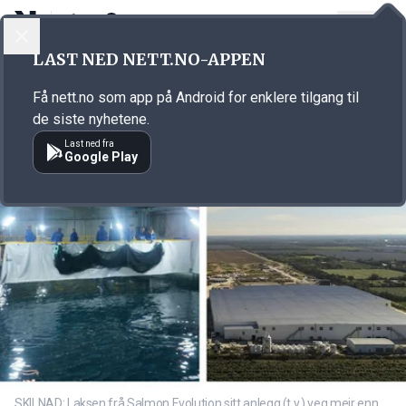
LOGG INN
MENY
Annonsørinnhold
LAST NED NETT.NO-APPEN
Link for annonse
Få nett.no som app på Android for enklere tilgang til
de siste nyhetene.
Last ned fra
Google Play
SKILNAD: Laksen frå Salmon Evolution sitt anlegg (t.v.) veg meir enn