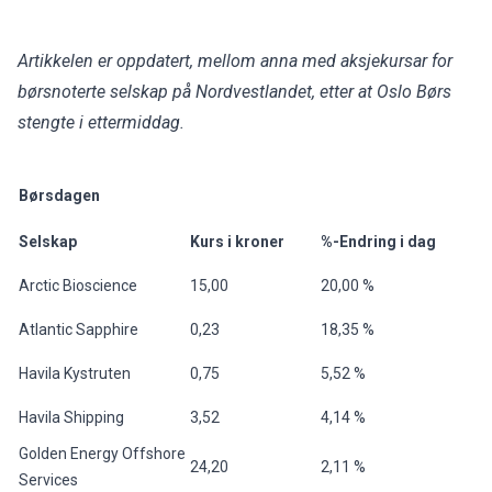
Artikkelen er oppdatert, mellom anna med aksjekursar for
børsnoterte selskap på Nordvestlandet, etter at Oslo Børs
stengte i ettermiddag.
Børsdagen
Selskap
Kurs i kroner
%-Endring i dag
Arctic Bioscience
15,00
20,00 %
Atlantic Sapphire
0,23
18,35 %
Havila Kystruten
0,75
5,52 %
Havila Shipping
3,52
4,14 %
Golden Energy Offshore
24,20
2,11 %
Services