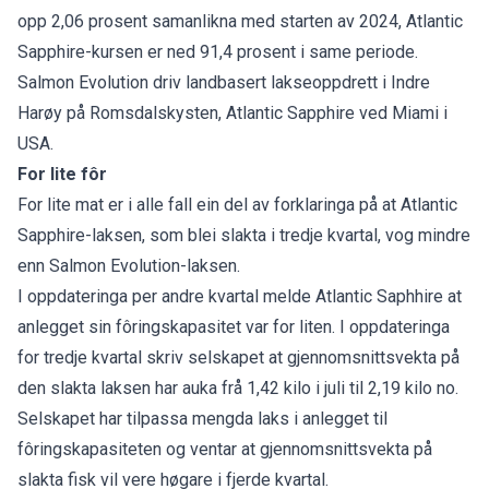
opp 2,06 prosent samanlikna med starten av 2024, Atlantic
Sapphire-kursen er ned 91,4 prosent i same periode.
Salmon Evolution driv landbasert lakseoppdrett i Indre
Harøy på Romsdalskysten, Atlantic Sapphire ved Miami i
USA.
For lite fôr
For lite mat er i alle fall ein del av forklaringa på at Atlantic
Sapphire-laksen, som blei slakta i tredje kvartal, vog mindre
enn Salmon Evolution-laksen.
I oppdateringa per andre kvartal melde Atlantic Saphhire at
anlegget sin fôringskapasitet var for liten. I oppdateringa
for tredje kvartal skriv selskapet at gjennomsnittsvekta på
den slakta laksen har auka frå 1,42 kilo i juli til 2,19 kilo no.
Selskapet har tilpassa mengda laks i anlegget til
fôringskapasiteten og ventar at gjennomsnittsvekta på
slakta fisk vil vere høgare i fjerde kvartal.