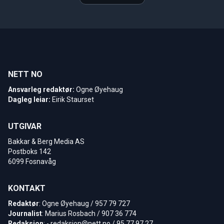
NETT NO
Ansvarleg redaktør:
Ogne Øyehaug
Dagleg leiar:
Eirik Staurset
UTGIVAR
Bakkar & Berg Media AS
Postboks 142
6099 Fosnavåg
KONTAKT
Redaktør
: Ogne Øyehaug / 957 79 727
Journalist
: Marius Rosbach / 907 36 774
Redaksjon
: -
redaksjon@nett.no
/ 95 77 97 27