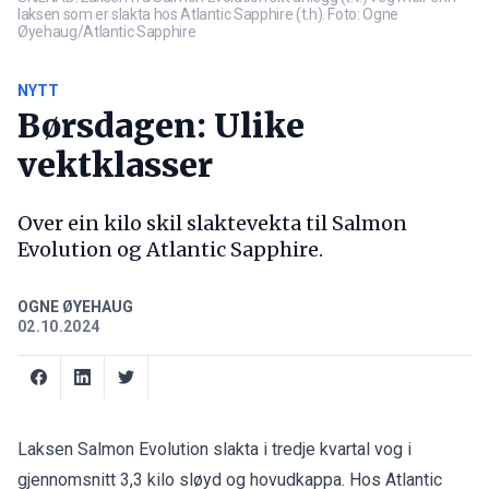
laksen som er slakta hos Atlantic Sapphire (t.h). Foto: Ogne
Øyehaug/Atlantic Sapphire
NYTT
Børsdagen: Ulike
vektklasser
Over ein kilo skil slaktevekta til Salmon
Evolution og Atlantic Sapphire.
OGNE ØYEHAUG
02.10.2024
Laksen Salmon Evolution slakta i tredje kvartal vog i
gjennomsnitt 3,3 kilo sløyd og hovudkappa. Hos Atlantic