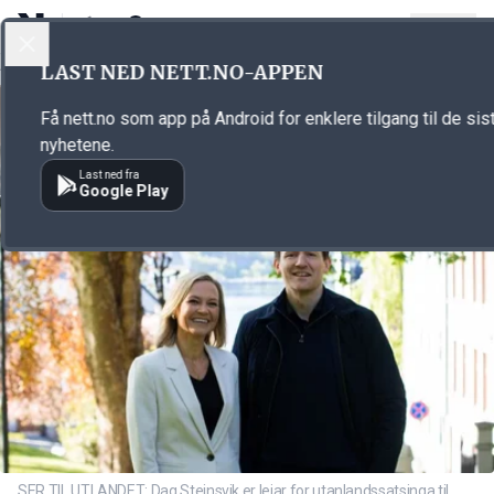
LOGG INN
MENY
Annonsørinnhold
LAST NED NETT.NO-APPEN
Link for annonse
Få nett.no som app på Android for enklere tilgang til de sis
nyhetene.
Last ned fra
Google Play
SER TIL UTLANDET: Dag Steinsvik er leiar for utanlandssatsinga til