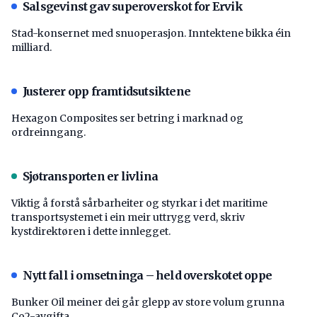
Salsgevinst gav superoverskot for Ervik
Stad-konsernet med snuoperasjon. Inntektene bikka éin
milliard.
Justerer opp framtidsutsiktene
Hexagon Composites ser betring i marknad og
ordreinngang.
Sjøtransporten er livlina
Viktig å forstå ­sårbarheiter og styrkar i det maritime
transport­systemet i ein meir uttrygg verd, skriv
kystdirektøren i dette innlegget.
Nytt fall i omsetninga – held overskotet oppe
Bunker Oil meiner dei går glepp av store volum grunna
Co2-avgifta.