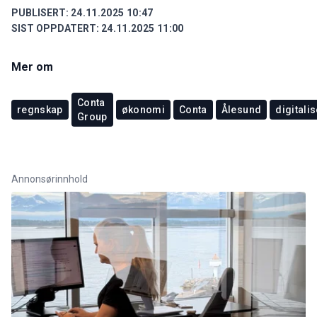
PUBLISERT:
24.11.2025 10:47
SIST OPPDATERT:
24.11.2025 11:00
Mer om
Conta
regnskap
økonomi
Conta
Ålesund
digitali
Group
Annonsørinnhold