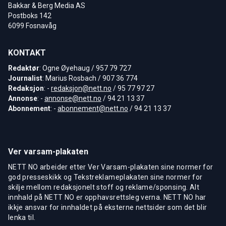
Bakkar & Berg Media AS
Postboks 142
6099 Fosnavåg
KONTAKT
Redaktør
: Ogne Øyehaug / 957 79 727
Journalist
: Marius Rosbach / 907 36 774
Redaksjon
: -
redaksjon@nett.no
/ 95 77 97 27
Annonse
: -
annonse@nett.no
/ 94 21 13 37
Abonnement
: -
abonnement@nett.no
/ 94 21 13 37
Ver varsam-plakaten
NETT NO arbeider etter Ver Varsam-plakaten sine normer for
god presseskikk og Tekstreklameplakaten sine normer for
skilje mellom redaksjonelt stoff og reklame/sponsing. Alt
innhald på NETT NO er opphavsrettsleg verna. NETT NO har
ikkje ansvar for innhaldet på eksterne nettsider som det blir
lenka til.