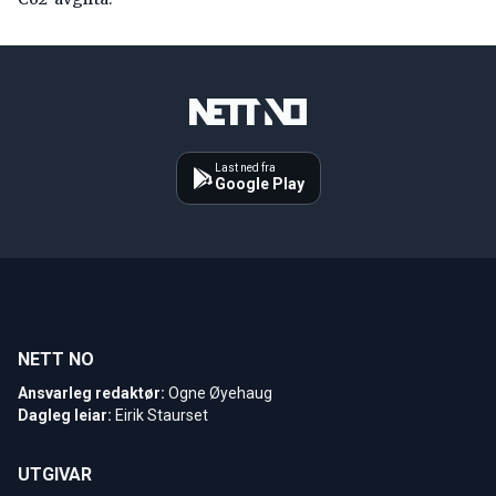
Last ned fra
Google Play
NETT NO
Ansvarleg redaktør:
Ogne Øyehaug
Dagleg leiar:
Eirik Staurset
UTGIVAR