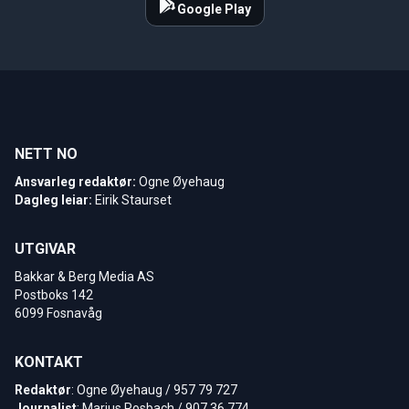
Google Play
NETT NO
Ansvarleg redaktør:
Ogne Øyehaug
Dagleg leiar:
Eirik Staurset
UTGIVAR
Bakkar & Berg Media AS
Postboks 142
6099 Fosnavåg
KONTAKT
Redaktør
: Ogne Øyehaug / 957 79 727
Journalist
: Marius Rosbach / 907 36 774