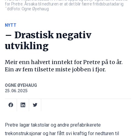
for Pretre. Årsaka til nedturen er at det blir færre fritidsbustadar ig
´´ddFoto: Ogne Øyehaug
NYTT
– Drastisk negativ
utvikling
Meir enn halvert inntekt for Pretre på to år.
Ein av fem tilsette miste jobben i fjor.
OGNE ØYEHAUG
25.06.2025
Pretre lagar takstolar og andre prefabrikerete
trekonstruksjonar og har fått svi kraftig for nedturen til