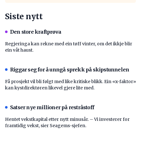
Siste nytt
Den store kraftprøva
Regjeringa kan rekne med ein tøff vinter, om det ikkje blir
ein våt haust.
Riggar seg for å unngå sprekk på skipstunnelen
Få prosjekt vil bli følgt med like kritiske blikk. Ein «x-faktor»
kan kystdirektøren likevel gjere lite med.
Satser nye millioner på restråstoff
Hentet vekstkapital etter nytt minusår. – Vi investerer for
framtidig vekst, sier Seagems-sjefen.