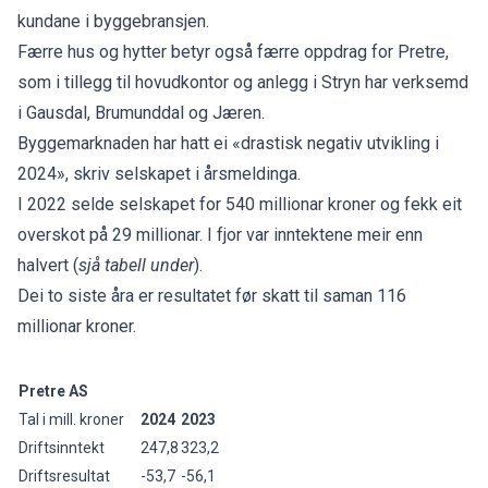
kundane i byggebransjen.
Færre hus og hytter betyr også færre oppdrag for Pretre,
som i tillegg til hovudkontor og anlegg i Stryn har verksemd
i Gausdal, Brumunddal og Jæren.
Byggemarknaden har hatt ei «drastisk negativ utvikling i
2024», skriv selskapet i årsmeldinga.
I 2022 selde selskapet for 540 millionar kroner og fekk eit
overskot på 29 millionar. I fjor var inntektene meir enn
halvert (
sjå tabell under
).
Dei to siste åra er resultatet før skatt til saman 116
millionar kroner.
Pretre AS
Tal i mill. kroner
2024
2023
Driftsinntekt
247,8
323,2
Driftsresultat
-53,7
-56,1