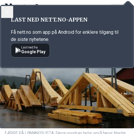
LOGG INN
MENY
Annonsørinnhold
LAST NED NETT.NO-APPEN
Link for annonse
Få nett.no som app på Android for enklere tilgang til
de siste nyhetene.
Last ned fra
Google Play
FÆRRE PÅ LØNNINGSLISTA: Færre oppdrag betyr også færre tilsette