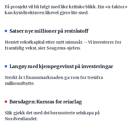
Få prosjekt vil bli følgt med like kritiske blikk. Ein «x-faktor»
kan kystdirektøren likevel gjere lite med.
Satser nye millioner på restråstoff
Hentet vekstkapital etter nytt minusår. – Vi investerer for
framtidig vekst, sier Seagems-sjefen.
Langøy med kjempegevinst på investeringar
Sterkt år i finansmarknaden ga rom for tresifra
millionutbytte.
Børsdagen: Kursras for reiarlag
Slik gjekk det med dei børsnoterte selskapa på
Nordvestlandet.