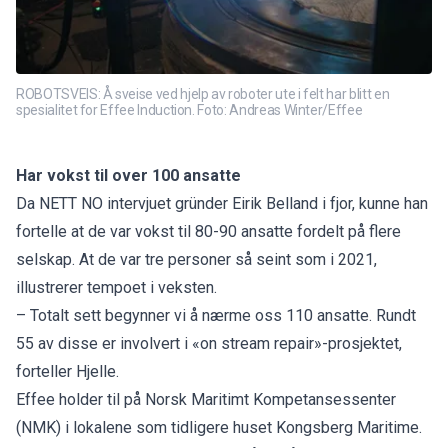
ROBOTSVEIS: Å sveise ved hjelp av roboter ute i felt har blitt en
spesialitet for Effee Induction. Foto: Andreas Winter/Effee
Har vokst til over 100 ansatte
Da NETT NO
intervjuet gründer Eirik Belland i fjo
r, kunne han
fortelle at de var vokst til 80-90 ansatte fordelt på flere
selskap. At de var tre personer så seint som i 2021,
illustrerer tempoet i veksten.
– Totalt sett begynner vi å nærme oss 110 ansatte. Rundt
55 av disse er involvert i «on stream repair»-prosjektet,
forteller Hjelle.
Effee holder til på Norsk Maritimt Kompetansessenter
(NMK) i lokalene som tidligere huset Kongsberg Maritime.