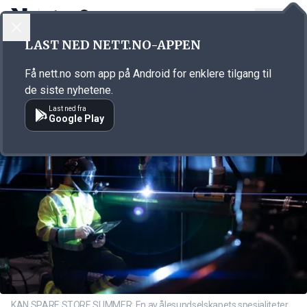
LOGG INN
MENY
Annonsørinnhold
LAST NED NETT.NO-APPEN
Link for annonse
Få nett.no som app på Android for enklere tilgang til
de siste nyhetene.
Last ned fra
Google Play
KAN SPARE STORE SUMMER: En av ålesundselskapets spesialiteter