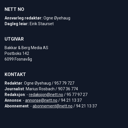
NETT NO
Ansvarleg redaktør:
Ogne Øyehaug
Dagleg leiar:
Eirik Staurset
UTGIVAR
Bakkar & Berg Media AS
Postboks 142
6099 Fosnavåg
KONTAKT
Redaktør
: Ogne Øyehaug / 957 79 727
Journalist
: Marius Rosbach / 907 36 774
Redaksjon
: -
redaksjon@nett.no
/ 95 77 97 27
Annonse
: -
annonse@nett.no
/ 94 21 13 37
Abonnement
: -
abonnement@nett.no
/ 94 21 13 37