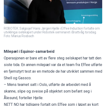
ROBOTEK: Salgssjef Hans Jørgen Hjelle i Effee Induction fortalte om
utviklinga i selskapet under Robotek-seminaret i Brattvåg torsdag.
Foto: Marius Rosbach
Milepæl i Equinor-samarbeid
Operasjonen er bare ett av flere steg selskapet har tatt den
siste tida. En annen milepæl var da et team fra Effee utførte
en fjernstyrt test av en metode de har utviklet sammen med
Shell og Gassco.
– Mens teamet satt i Oslo, utførte de arbeidet med å
skanne, slipe og sveise på objektet som befant seg i
Ålesund, forteller Hjelle.
NETT NO har
tidligere fortalt
om Effee som i løpet av kort