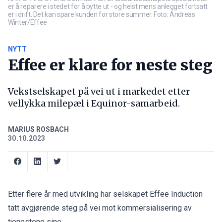
er å reparere i stedet for å bytte ut - og helst mens anlegget fortsatt
er i drift. Det kan spare kunden for store summer. Foto: Andreas
Winter/Effee
NYTT
Effee er klare for neste steg
Vekstselskapet på vei ut i markedet etter
vellykka milepæl i Equinor-samarbeid.
MARIUS ROSBACH
30.10.2023
Etter flere år med utvikling har selskapet Effee Induction
tatt avgjørende steg på vei mot kommersialisering av
tjenestene sine.