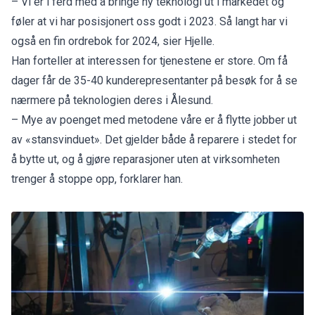
– Vi er i ferd med å bringe ny teknologi ut i markedet og
føler at vi har posisjonert oss godt i 2023. Så langt har vi
også en fin ordrebok for 2024, sier Hjelle.
Han forteller at interessen for tjenestene er store. Om få
dager får de 35-40 kunderepresentanter på besøk for å se
nærmere på teknologien deres i Ålesund.
– Mye av poenget med metodene våre er å flytte jobber ut
av «stansvinduet». Det gjelder både å reparere i stedet for
å bytte ut, og å gjøre reparasjoner uten at virksomheten
trenger å stoppe opp, forklarer han.