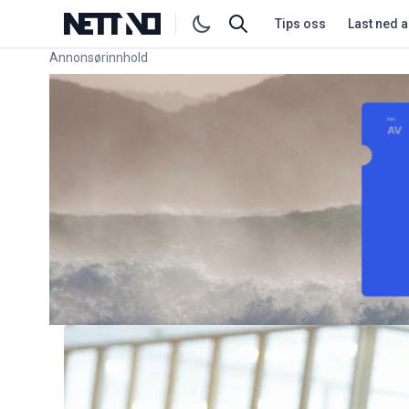
Tips oss
Last ned 
Annonsørinnhold
Link for annonse