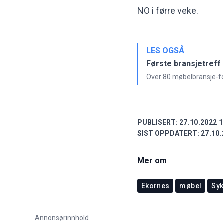
NO i førre veke.
LES OGSÅ
Første bransjetreff
Over 80 møbelbransje-fol
PUBLISERT:
27.10.2022 1
SIST OPPDATERT:
27.10.
Mer om
Ekornes
møbel
Syk
Annonsørinnhold