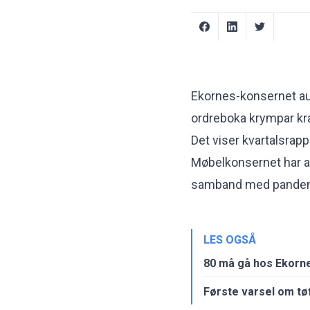
Ekornes-konsernet auk
ordreboka krympar kra
Det viser kvartalsrap
Møbelkonsernet har al
samband med pandemi
LES OGSÅ
80 må gå hos Ekorn
Første varsel om tøf