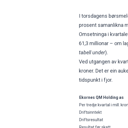
I torsdagens
børsmel
prosent samanlikna me
Omsetninga i kvartalet
61,3 millionar – om la
tabell under
).
Ved utgangen av kvarta
kroner. Det er ein au
tidspunkt i fjor.
Ekornes QM Holding as
Per tredje kvartal i mill. kro
Driftsinntekt
Driftsresultat
Resultat før skatt