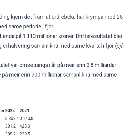
ding
kjem det fram at ordreboka har krympa med 25
d same periode i fjor.
 enda på 1.113 millionar kroner. Driftsresultatet blei
g ei halvering samanlikna med same kvartal i fjor (
sjå
let var omsetninga i år på meir enn 3,8 milliardar
ke på meir enn 700 millionar samanlikna med same
ner
2022
2021
3.852,4
3.143,8
381,2
425,0
305,2
239,5