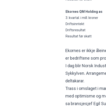
Ekornes QM Holding as
3. kvartal. i mill. kroner
Driftsinntekt
Driftsresultat
Resultat før skatt
Ekornes er ikkje åle
er bedriftene som pr
I dag blir Norsk Indust
Sykkylven. Arrangemen
deltakarar.
Trass i omslaget i ma
med optimisme og med
sa bransjesjef Egil S