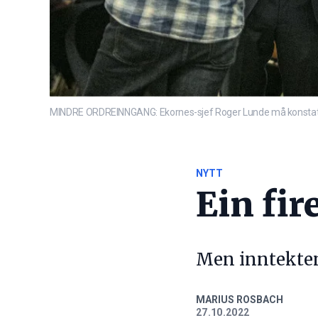
MINDRE ORDREINNGANG: Ekornes-sjef Roger Lunde må konstatere at
NYTT
Ein fir
Men inntektene
MARIUS ROSBACH
27.10.2022