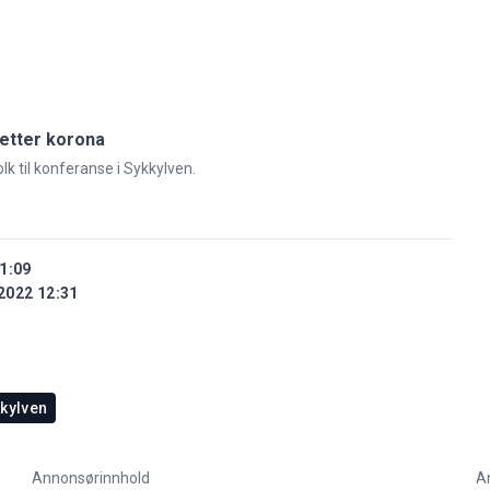
 etter korona
k til konferanse i Sykkylven.
1:09
2022 12:31
kylven
Annonsørinnhold
A