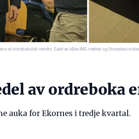
 ordreboka blir mindre. Salet av både IMG-møblar og Stressless-stolar auk
edel av ordreboka 
 auka for Ekornes i tredje kvartal.