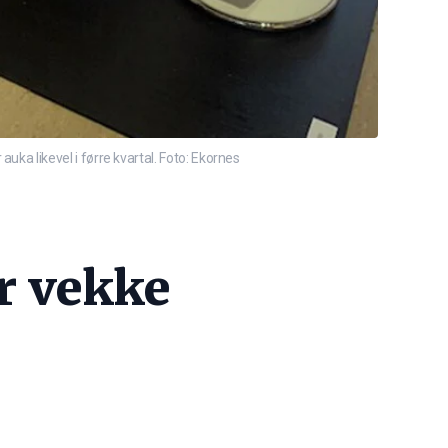
a likevel i førre kvartal. Foto: Ekornes
er vekke