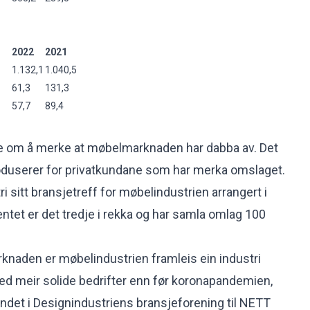
2022
2021
1.132,1
1.040,5
61,3
131,3
57,7
89,4
ine om å merke at møbelmarknaden har dabba av. Det
oduserer for privatkundane som har merka omslaget.
ri sitt bransjetreff for møbelindustrien arrangert i
tet er det tredje i rekka og har samla omlag 100
rknaden er møbelindustrien framleis ein industri
 meir solide bedrifter enn før koronapandemien,
undet i Designindustriens bransjeforening til NETT