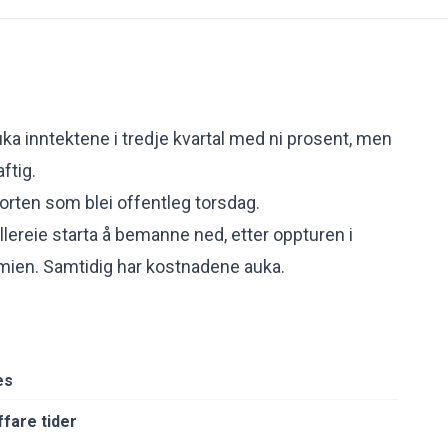
a inntektene i tredje kvartal med ni prosent, men
ftig.
porten som blei offentleg torsdag.
lereie starta å bemanne ned, etter oppturen i
en. Samtidig har kostnadene auka.
es
fare tider