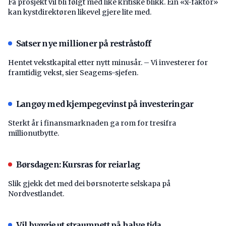
Få prosjekt vil bli følgt med like kritiske blikk. Ein «x-faktor»
kan kystdirektøren likevel gjere lite med.
Satser nye millioner på restråstoff
Hentet vekstkapital etter nytt minusår. – Vi investerer for
framtidig vekst, sier Seagems-sjefen.
Langøy med kjempegevinst på investeringar
Sterkt år i finansmarknaden ga rom for tresifra
millionutbytte.
Børsdagen: Kursras for reiarlag
Slik gjekk det med dei børsnoterte selskapa på
Nordvestlandet.
Vil byggje ut straumnett på halve tida