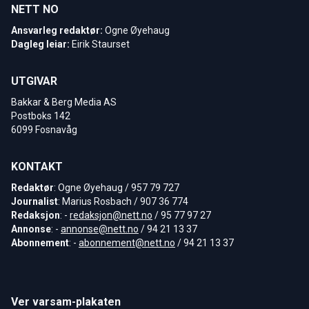
NETT NO
Ansvarleg redaktør:
Ogne Øyehaug
Dagleg leiar:
Eirik Staurset
UTGIVAR
Bakkar & Berg Media AS
Postboks 142
6099 Fosnavåg
KONTAKT
Redaktør
: Ogne Øyehaug / 957 79 727
Journalist
: Marius Rosbach / 907 36 774
Redaksjon
: -
redaksjon@nett.no
/ 95 77 97 27
Annonse
: -
annonse@nett.no
/ 94 21 13 37
Abonnement
: -
abonnement@nett.no
/ 94 21 13 37
Ver varsam-plakaten