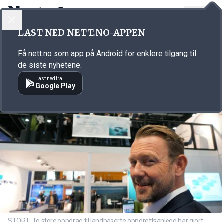
LOGG INN
MENY
Annonsørinnhold
LAST NED NETT.NO-APPEN
Link for annonse
Få nett.no som app på Android for enklere tilgang til
de siste nyhetene.
Last ned fra
Google Play
STORT: To store oppdrag til landbaserte oppdrettsanlegg har gjort