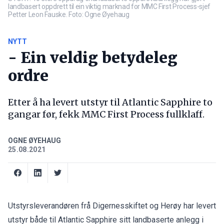
landbasert oppdrett til ein viktig marknad for MMC First Process-sjef
Petter Leon Fauske. Foto: Ogne Øyehaug
NYTT
- Ein veldig betydeleg
ordre
Etter å ha levert utstyr til Atlantic Sapphire to
gangar før, fekk MMC First Process fullklaff.
OGNE ØYEHAUG
25.08.2021
Utstyrsleverandøren frå Digernesskiftet og Herøy har levert
utstyr både til Atlantic Sapphire sitt landbaserte anlegg i