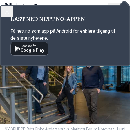
LOGG INN
MENY
Annonsørinnhold
LAST NED NETT.NO-APPEN
Link for annonse
Få nett.no som app på Android for enklere tilgang til
de siste nyhetene.
Last ned fra
Google Play
NY GRUPPE: Britt Giske Andersen(t.v), Maritimt Forum Nordvest, Juuni