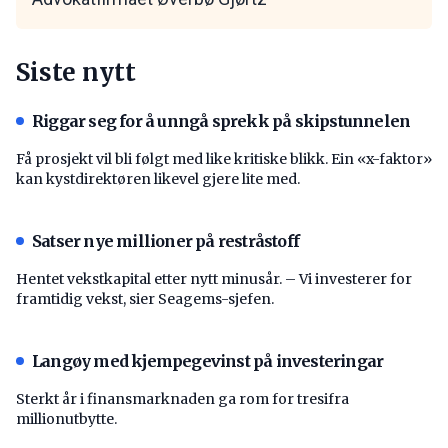
Siste nytt
Riggar seg for å unngå sprekk på skipstunnelen
Få prosjekt vil bli følgt med like kritiske blikk. Ein «x-faktor»
kan kystdirektøren likevel gjere lite med.
Satser nye millioner på restråstoff
Hentet vekstkapital etter nytt minusår. – Vi investerer for
framtidig vekst, sier Seagems-sjefen.
Langøy med kjempegevinst på investeringar
Sterkt år i finansmarknaden ga rom for tresifra
millionutbytte.