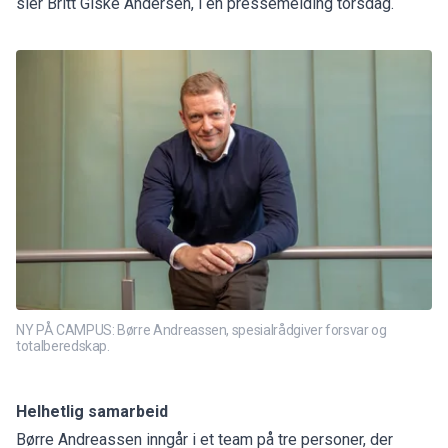
sier Britt Giske Andersen, i en pressemelding torsdag.
NY PÅ CAMPUS: Børre Andreassen, spesialrådgiver forsvar og
totalberedskap.
Helhetlig samarbeid
Børre Andreassen inngår i et team på tre personer, der