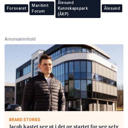
Ålesund
Maritimt
Forsvaret
Kunnskapspark
Ålesund
Forum
(ÅKP)
Annonsørinnhold
BRAND STORIES
Jacob kastet seg ut i det og startet for seg selv