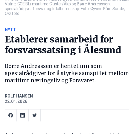
Vatne, GCE Blu maritime Cluster/Åkp og Børre Andreassen,
spesialrådgiver forsvar og totalberedskap. Foto: Øyvind Kåre Sunde,
Oksfoto.
NYTT
Etablerer samarbeid for
forsvarssatsing i Ålesund
Børre Andreassen er hentet inn som
spesialrådgiver for å styrke samspillet mellom
maritimt næringsliv og Forsvaret.
ROLF HANSEN
22.01.2026