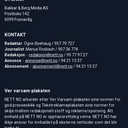
Bakkar & Berg Media AS
Postboks 142
6099 Fosnavåg
KONTAKT
Redaktør
: Ogne Øyehaug / 957 79 727
Journalist
: Marius Rosbach / 907 36 774
Redaksjon
: -
redaksjon@nett.no
/ 95 77 97 27
Annonse
: -
annonse@nett.no
/ 94 21 13 37
Abonnement
: -
abonnement@nett.no
/ 94 21 13 37
Ver varsam-plakaten
NETT NO arbeider etter Ver Varsam-plakaten sine normer for
god presseskikk og Tekstreklameplakaten sine normer for
skilje mellom redaksjonelt stoff og reklame/sponsing. Alt
innhald på NETT NO er opphavsrettsleg verna. NETT NO har
ikkje ansvar for innhaldet på eksterne nettsider som det blir