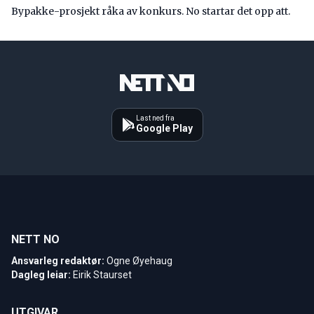
Bypakke-prosjekt råka av konkurs. No startar det opp att.
Last ned fra
Google Play
NETT NO
Ansvarleg redaktør:
Ogne Øyehaug
Dagleg leiar:
Eirik Staurset
UTGIVAR