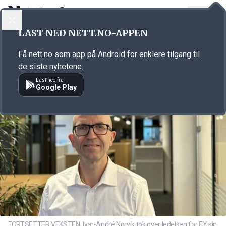
LOGG INN
MENY
Annonsørinnhold
LAST NED NETT.NO-APPEN
Link for annonse
Få nett.no som app på Android for enklere tilgang til
de siste nyhetene.
Last ned fra
Google Play
FORTSETTER VEKSTEN: Ivar-André Norvik tok over ledelsen for EY sin