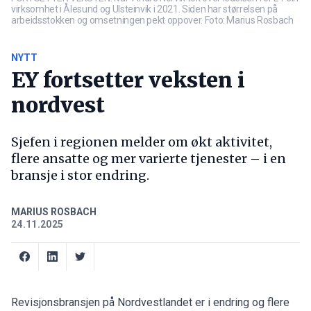
virksomhet i Ålesund og Ulsteinvik i 2021. Siden har størrelsen på
arbeidsstokken og omsetningen pekt oppover. Foto: Marius Rosbach
NYTT
EY fortsetter veksten i
nordvest
Sjefen i regionen melder om økt aktivitet,
flere ansatte og mer varierte tjenester – i en
bransje i stor endring.
MARIUS ROSBACH
24.11.2025
Revisjonsbransjen på Nordvestlandet er i endring og flere