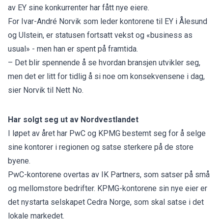
av EY sine konkurrenter har fått nye eiere.
For Ivar-André Norvik som leder kontorene til EY i Ålesund
og Ulstein, er statusen fortsatt vekst og «business as
usual» - men han er spent på framtida.
– Det blir spennende å se hvordan bransjen utvikler seg,
men det er litt for tidlig å si noe om konsekvensene i dag,
sier Norvik til Nett No.
Har solgt seg ut av Nordvestlandet
I løpet av året har
PwC
og
KPMG
bestemt seg for å selge
sine kontorer i regionen og satse sterkere på de store
byene.
PwC-kontorene overtas av IK Partners, som satser på små
og mellomstore bedrifter. KPMG-kontorene sin nye eier er
det nystarta selskapet Cedra Norge, som skal satse i det
lokale markedet.