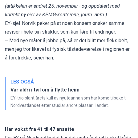
(artikkelen er endret 25. november - og oppdatert med
korrekt ny eier av KPMG-kontorene, journ. anm.)
EY-sjef Norvik peker på at noen konsern ønsker samme
revisor i hele sin struktur, som kan føre til endringer.
– Med nye måter å jobbe på, så er det blitt mer fleksibelt,
men jeg tror likevel at fysisk tilstedeværelse i regionen er
å foretrekke, seier han.
LES OGSÅ
Var aldri i tvil om å flytte heim
EY-trio blant årets kull av nyutdanna som har kome tilbake til
Nordvestlandet etter studiar andre plassar i landet.
Har vokst fra 41 til 47 ansatte
For EY på Nordvestlandet har det siste året gitt vekst både