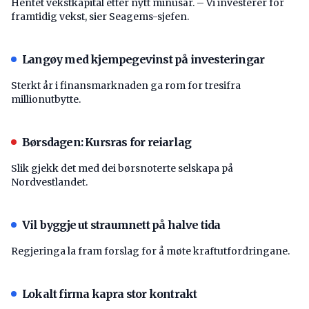
Hentet vekstkapital etter nytt minusår. – Vi investerer for
framtidig vekst, sier Seagems-sjefen.
Langøy med kjempegevinst på investeringar
Sterkt år i finansmarknaden ga rom for tresifra
millionutbytte.
Børsdagen: Kursras for reiarlag
Slik gjekk det med dei børsnoterte selskapa på
Nordvestlandet.
Vil byggje ut straumnett på halve tida
Regjeringa la fram forslag for å møte kraftutfordringane.
Lokalt firma kapra stor kontrakt