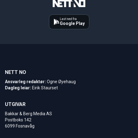
Last ned fra
Google Play
NETT NO
Ansvarleg redaktør:
Ogne Øyehaug
Dagleg leiar:
Eirik Staurset
UTGIVAR
Bakkar & Berg Media AS
Postboks 142
6099 Fosnavåg