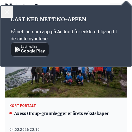
LOGG INN
MENY
LAST NED NETT.NO-APPEN
Emne: EY
Få nett.no som app på Android for enklere tilgang til
de siste nyhetene.
Last ned fra
Google Play
KORT FORTALT
Axess Group-grunnlegger er årets vekstskaper
04.02.2026 22:10