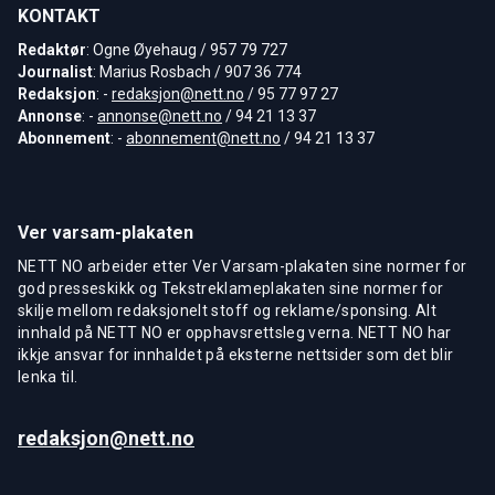
KONTAKT
Redaktør
: Ogne Øyehaug / 957 79 727
Journalist
: Marius Rosbach / 907 36 774
Redaksjon
: -
redaksjon@nett.no
/ 95 77 97 27
Annonse
: -
annonse@nett.no
/ 94 21 13 37
Abonnement
: -
abonnement@nett.no
/ 94 21 13 37
Ver varsam-plakaten
NETT NO arbeider etter Ver Varsam-plakaten sine normer for
god presseskikk og Tekstreklameplakaten sine normer for
skilje mellom redaksjonelt stoff og reklame/sponsing. Alt
innhald på NETT NO er opphavsrettsleg verna. NETT NO har
ikkje ansvar for innhaldet på eksterne nettsider som det blir
lenka til.
redaksjon@nett.no