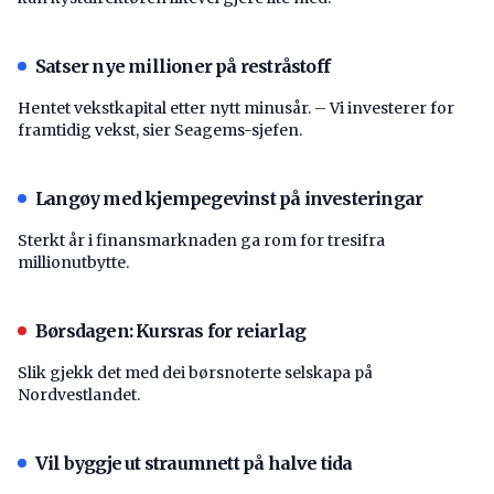
Satser nye millioner på restråstoff
Hentet vekstkapital etter nytt minusår. – Vi investerer for
framtidig vekst, sier Seagems-sjefen.
Langøy med kjempegevinst på investeringar
Sterkt år i finansmarknaden ga rom for tresifra
millionutbytte.
Børsdagen: Kursras for reiarlag
Slik gjekk det med dei børsnoterte selskapa på
Nordvestlandet.
Vil byggje ut straumnett på halve tida