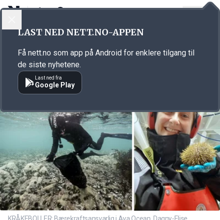
LOGG INN
MENY
Annonsørinnhold
LAST NED NETT.NO-APPEN
Link for annonse
Få nett.no som app på Android for enklere tilgang til
de siste nyhetene.
Last ned fra
Google Play
KRÅKEBOLLER: Bærekraftsansvarlig i Ava Ocean, Dagny-Elise