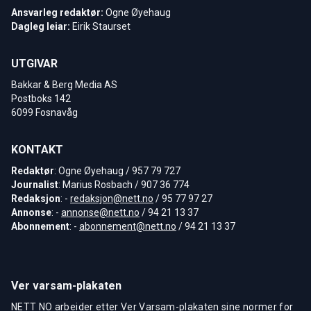
Ansvarleg redaktør:
Ogne Øyehaug
Dagleg leiar:
Eirik Staurset
UTGIVAR
Bakkar & Berg Media AS
Postboks 142
6099 Fosnavåg
KONTAKT
Redaktør
: Ogne Øyehaug / 957 79 727
Journalist
: Marius Rosbach / 907 36 774
Redaksjon
: -
redaksjon@nett.no
/ 95 77 97 27
Annonse
: -
annonse@nett.no
/ 94 21 13 37
Abonnement
: -
abonnement@nett.no
/ 94 21 13 37
Ver varsam-plakaten
NETT NO arbeider etter Ver Varsam-plakaten sine normer for