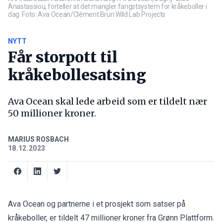
Anastassiou, forteller at det mangler fangstsystem for kråkeboller i
dag. Foto: Ava Ocean/Clément Brun Wild Lab Projects
NYTT
Får storpott til
kråkebollesatsing
Ava Ocean skal lede arbeid som er tildelt nær
50 millioner kroner.
MARIUS ROSBACH
18.12.2023
Ava Ocean og partnerne i et prosjekt som satser på
kråkeboller, er tildelt 47 millioner kroner fra
Grønn Plattform
.