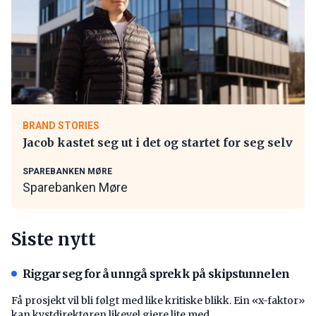
BRAND STORIES
Jacob kastet seg ut i det og startet for seg selv
SPAREBANKEN MØRE
Sparebanken Møre
Siste nytt
Riggar seg for å unngå sprekk på skipstunnelen
Få prosjekt vil bli følgt med like kritiske blikk. Ein «x-faktor»
kan kystdirektøren likevel gjere lite med.